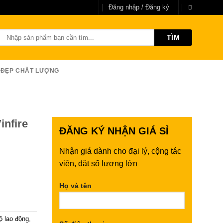
Đăng nhập / Đăng ký
Tìm
kiếm:
 ĐẸP CHẤT LƯỢNG
nfire
ĐĂNG KÝ
NHẬN GIÁ SỈ
Nhận giá dành cho đại lý, cộng tác
viên, đặt số lượng lớn
Họ và tên
248
ộ lao động
,