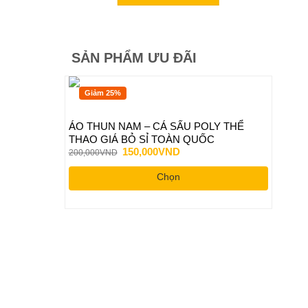
SẢN PHẨM ƯU ĐÃI
Giảm 25%
ÁO THUN NAM – CÁ SẤU POLY THỂ
THAO GIÁ BỎ SỈ TOÀN QUỐC
Giá
Giá
150,000
VND
200,000
VND
gốc
hiện
là:
tại
Chọn
200,000VND.
là:
150,000VND.
Sản
phẩm
này
có
nhiều
biến
thể.
Các