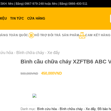
SKH: Mrs ( Băng) 0967-979-248 hoặc Mrs ( Băng) 0866-400-511
HIỆU
TIN TỨC
CỬA HÀNG
HÀNG TOÀN QUỐC
HỖ TRỢ ĐỔI TRẢ SẢN PHẨM
CAM KẾT HÀNG
cứu hỏa - Bình chữa cháy - Xe đẩy
Bình cầu chữa cháy XZFTB6 ABC Vi
Giá
Giá
450,000
VND
500,000
VND
gốc
hiện
là:
tại
Liên hệ tư vấn & đặt hàng
500,000VND.
là:
HOTLINE:0967-979-
450,000VND.
Danh mục:
Bình cứu hỏa - Bình chữa cháy - Xe đẩy
,
Đồ bảo h