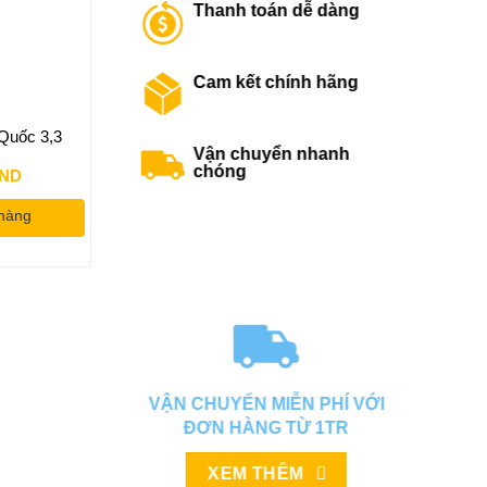
Thanh toán dễ dàng
Cam kết chính hãng
Quốc 3,3
Bình cầu chữa cháy XZFTB6 BC
Bình Chữa cháy B
Vận chuyển nhanh
Vinfire
4Kg Vinfire
chóng
Giá
Giá
Giá
Giá
ND
425,000
VND
280,00
500,000
VND
300,000
VND
hiện
gốc
hiện
gốc
tại
là:
tại
là:
 hàng
Thêm vào giỏ hàng
Thêm vào g
ND.
là:
500,000VND.
là:
300,00
600,000VND.
425,000VND.
VẬN CHUYỂN MIỄN PHÍ VỚI
ĐƠN HÀNG TỪ 1TR
XEM THÊM