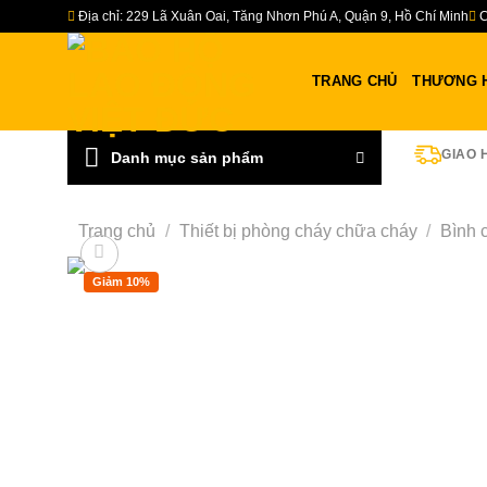
Bỏ
Địa chỉ: 229 Lã Xuân Oai, Tăng Nhơn Phú A, Quận 9, Hồ Chí Minh
C
qua
nội
TRANG CHỦ
THƯƠNG 
dung
GIAO 
Danh mục sản phẩm
Trang chủ
/
Thiết bị phòng cháy chữa cháy
/
Bình 
Giảm 10%