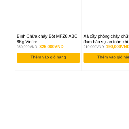
Bình Chữa cháy Bột MFZ8 ABC
Xà cầy phòng cháy chữ
8Kg Vinfire
đảm bảo sự an toàn khi
Giá
Giá
Giá
325,000
VND
190,000
VN
hoạn
360,000
VND
210,000
VND
gốc
hiện
gốc
là:
tại
là:
Thêm vào giỏ hàng
Thêm vào giỏ hà
360,000VND.
là:
210,000VND
325,000VND.