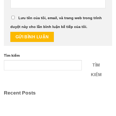
Lưu tên của tôi, email, và trang web trong trình
duyệt này cho lần bình luận kế tiếp của tôi.
Tìm kiếm
TÌM
KIẾM
Recent Posts
Chính sách đổi trả tại Bảo hộ lao động Việt Đức
Tầm Quan Trọng Của Quần Áo, Mũ Và Giày Bảo Hộ Lao