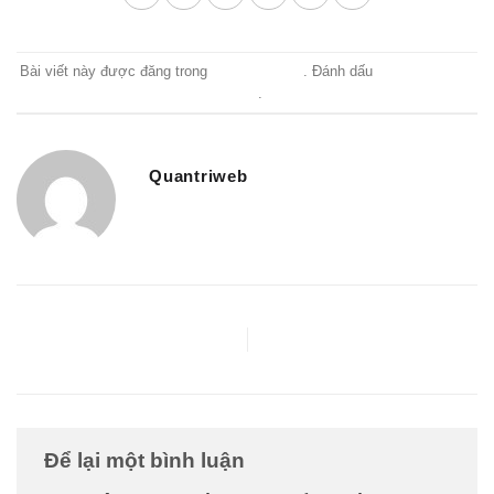
Bài viết này được đăng trong
Uncategorized
. Đánh dấu
liên kết thường
trực
.
Quantriweb
Tầm Quan Trọng Của Quần
Áo, Mũ Và Giày Bảo Hộ Lao
Động
Để lại một bình luận