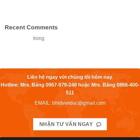
Động
Hello world!
Recent Comments
JordanA_56
trong
Tầm Quan Trọng Của Quần Áo, Mũ Và
Giày Bảo Hộ Lao Động
Liên hệ ngay với chúng tôi hôm nay.
Hotline: Mrs. Băng 0967-979-248 hoặc Mrs. Băng 0866-400-
511
EMAIL: bhldvietduc@gmail.com
NHẬN TƯ VẤN NGAY