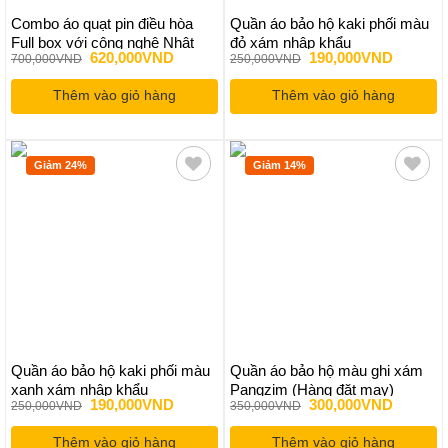
Combo áo quạt pin điều hòa
Quần áo bảo hộ kaki phối màu
Full box với công nghệ Nhật
đỏ xám nhập khẩu
Giá
Giá
Giá
Giá
620,000
VND
190,000
VND
700,000
VND
250,000
VND
Bản nhiều cánh tăng tốc làm
gốc
hiện
gốc
hiện
mát
là:
tại
là:
tại
Thêm vào giỏ hàng
700,000VND.
là:
Thêm vào giỏ hàng
250,000VND.
là:
620,000VND.
190,000
Giảm 24%
Giảm 14%
Quần áo bảo hộ kaki phối màu
Quần áo bảo hộ màu ghi xám
xanh xám nhập khẩu
Pangzim (Hàng đặt may)
Giá
Giá
Giá
Giá
190,000
VND
300,000
VND
250,000
VND
350,000
VND
gốc
hiện
gốc
hiện
là:
tại
là:
tại
Thêm vào giỏ hàng
250,000VND.
là:
Thêm vào giỏ hàng
350,000VND.
là: