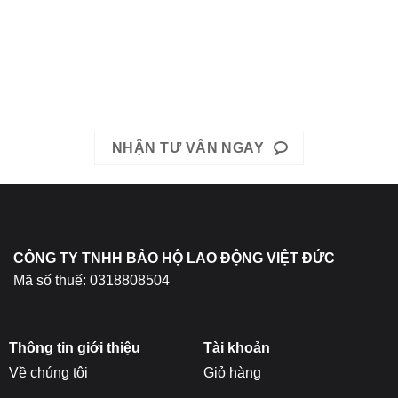
Liên hệ ngay với chúng tôi hôm nay.
Hotline: Mrs. Băng 0967-979-248 hoặc Mrs. Băng 0866-400-
511
EMAIL: bhldvietduc@gmail.com
NHẬN TƯ VẤN NGAY
CÔNG TY TNHH BẢO HỘ LAO ĐỘNG VIỆT ĐỨC
Mã số thuế: 0318808504
Thông tin giới thiệu
Tài khoản
Về chúng tôi
Giỏ hàng