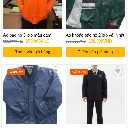
Áo bảo hộ 3 lớp màu cam
Áo khoác bảo hộ 2 lớp vải Nhật
Giá
Giá
Giá
Giá
250,000
VND
280,000
VND
300,000
VND
290,000
VND
gốc
hiện
gốc
hiện
là:
tại
là:
tại
Thêm vào giỏ hàng
300,000VND.
là:
Thêm vào giỏ hàng
290,000VND.
là:
250,000VND.
280,000
Giảm 6%
Giảm 7%