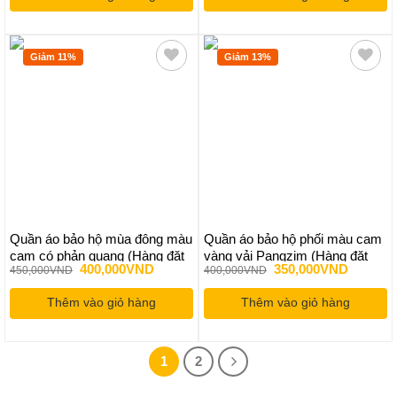
190,000VND.
300,000
Giảm 11%
Giảm 13%
Quần áo bảo hộ mùa đông màu
Quần áo bảo hộ phối màu cam
cam có phản quang (Hàng đặt
vàng vải Pangzim (Hàng đặt
Giá
Giá
Giá
Giá
400,000
VND
350,000
VND
450,000
VND
400,000
VND
may)
may)
gốc
hiện
gốc
hiện
là:
tại
là:
tại
Thêm vào giỏ hàng
450,000VND.
là:
Thêm vào giỏ hàng
400,000VND.
là:
400,000VND.
350,000
1
2