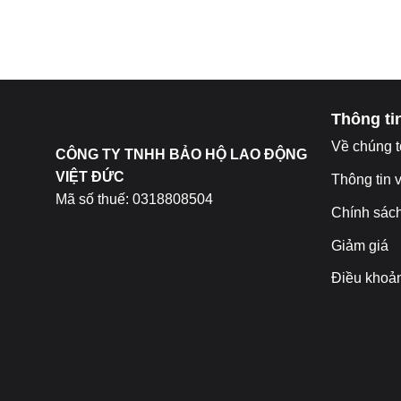
Hotline: Mrs. Băng 0967-979-248 
EMAIL: bhldvietduc
Thông tin
Về chúng t
CÔNG TY TNHH BẢO HỘ LAO ĐỘNG
VIỆT ĐỨC
Thông tin 
Mã số thuế: 0318808504
Chính sác
Giảm giá
Điều khoả