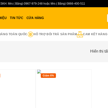
SKH: Mrs ( Băng) 0967-979-248 hoặc Mrs ( Băng) 0866-400-511
HIỆU
TIN TỨC
CỬA HÀNG
HÀNG TOÀN QUỐC
HỖ TRỢ ĐỔI TRẢ SẢN PHẨM
CAM KẾT HÀNG
Hiển thị tấ
Giảm 6%