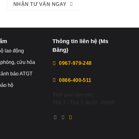
NHẬN TƯ VẤN NGAY
hẩm
Thông tin liên hệ (Ms
Băng)
hộ lao động
 phòng, cứu hỏa
0967-979-248
 cảnh báo ATGT
0866-400-511
 bảo hộ
Thời gian làm việc:
Thứ 2 - Thứ 7: 8h30 - 20h00