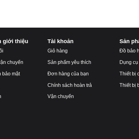
hoặc Mrs. Băng 0866-400-511
@gmail.com
 giới thiệu
Tài khoản
Sản p
ôi
Giỏ hàng
Đ
ồ bảo 
vận chuyển
Sản phẩm yêu thích
Dụng cụ
h bảo mật
Đơn hàng của bạn
Thiết bị
Chính sách hoàn trả
Thiết bị
n
Vận chuyển