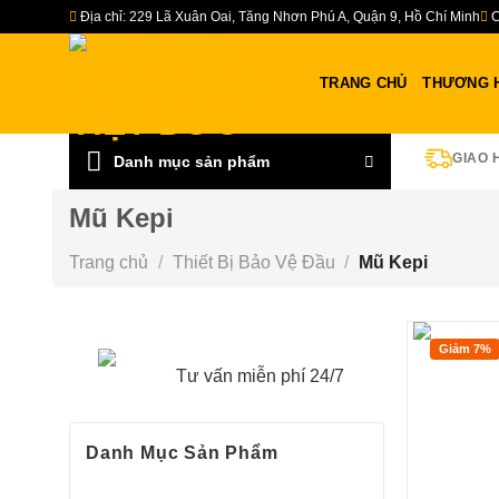
Bỏ
Địa chỉ: 229 Lã Xuân Oai, Tăng Nhơn Phú A, Quận 9, Hồ Chí Minh
C
qua
nội
TRANG CHỦ
THƯƠNG 
dung
GIAO 
Danh mục sản phẩm
Mũ Kepi
Trang chủ
/
Thiết Bị Bảo Vệ Đầu
/
Mũ Kepi
HOTLINE:0967-979-248
Giảm 7%
Tư vấn miễn phí 24/7
Danh Mục Sản Phẩm
Đồ bảo hộ lao động