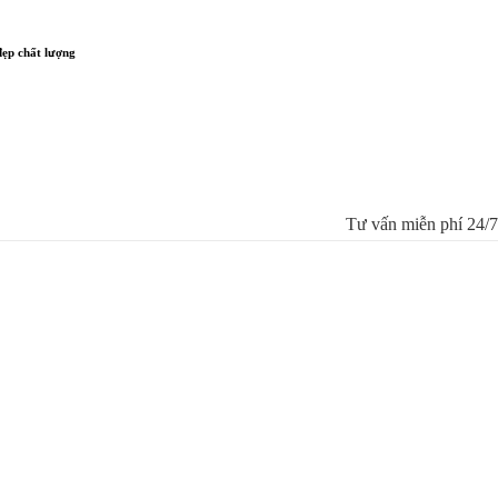
ẹp chất lượng
HOTLINE:0967-979
Tư vấn miễn phí 24/7
su
n
t
a chất
nh
óng