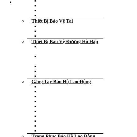
Tấm kính che mặt
Kính hàn – Kính nhìn lò
Kính chắn nước – kính bơi
Kính bảo hộ lao động
Thiết Bị Bảo Vệ Tai
Máy bảo quản nút tai chống ồn
Nút tai chống ồn
Ốp tai chống ồn
Thiết Bị Bảo Vệ Đường Hô Hấp
Nước tẩy rửa diệt khuẩn diệt virus
các loại
Khẩu trang chống bụi – vi khuẩn –
virus
Bán mặt nạ phòng độc
Mặt nạ phòng độc trùm đầu
Tấm lọc, phin lọc và phụ kiện
Găng Tay Bảo Hộ Lao Động
Găng tay cao su
Găng tay da
Găng tay phòng sạch
Găng tay y tế, thực phẩm
Găng tay cách điện
Găng tay chống lạnh
Găng tay chống cắt
Găng tay chống nóng
Găng tay che nắng
Đeo ngón tay cao su
Trang Phục Bảo Hộ Lao Động