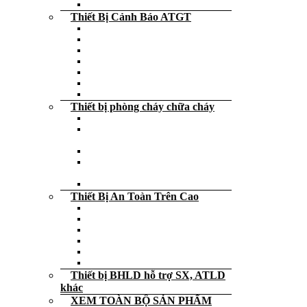
Bộ tiếp địa di động
Thiết Bị Cảnh Báo ATGT
Dải phân cách, thùng chống đâm
Rào chắn an toàn
Biển cảnh báo – Bảng cảnh báo
Trụ cảnh báo – Cọc tiêu giao thông
Thanh ốp tường phản quang
Ốp chặn lùi xe
Decal – cuộn dán phản quang
Thiết bị phòng cháy chữa cháy
Dụng cụ cứu hỏa
Bình cứu hỏa – Bình chữa cháy – Xe
đẩy
Đèn exit thoát hiểm các loại
Đèn chiếu sáng cảnh báo sự cố khẩn
cấp
Nạp – sạc – bảo trì Bình cứu hỏa
Thiết Bị An Toàn Trên Cao
Dây an toàn các loại giá rẻ
Dây dù – Dây thừng – Dây cẩu hàng
Neo – Tripod Cứu Hộ
Thang dây thoát hiểm – Thang rút
Khóa trượt
Thiết bị an toàn trên cao khác
Thiết bị BHLD hỗ trợ SX, ATLD
khác
XEM TOÀN BỘ SẢN PHẨM