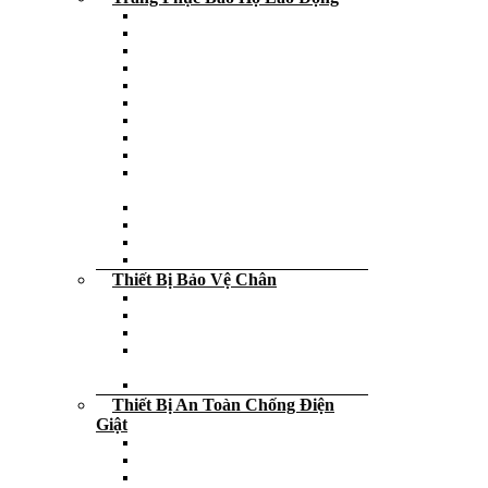
Quần bảo hộ lao động
Áo phao cứu hộ người lớn – trẻ em
Áo bảo hộ lao động
Áo gile phản quang
Áo phông đồng phục
Áo phản quang
Áo khoác bảo hộ
Quần áo công nghệ – Blouse
Quần áo mưa
Quần áo phòng sạch – Chống tĩnh
điện
Quần áo chịu nhiệt
Quần áo bảo hộ lao động
Quần áo chống hóa chất
Quần áo bảo vệ
Thiết Bị Bảo Vệ Chân
Giày da bảo hộ lao động
Dép các loại
Bao bọc giày
Giày da công sở – Giày da cấp tướng
tá
Ủng da bảo hộ lao động
Thiết Bị An Toàn Chống Điện
Giật
Thảm cách điện
Bút thử điện
Sào thao tác điện