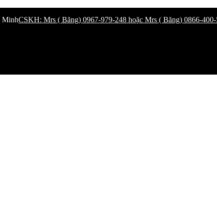
í Minh
CSKH: Mrs ( Băng) 0967-979-248 hoặc Mrs ( Băng) 0866-400-