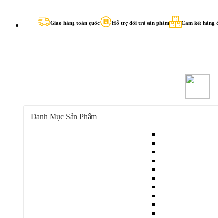
Giao hàng toàn quốc
Hỗ trợ đổi trả sản phẩm
Cam kết hàng đ
Danh Mục Sản Phẩm
Đồ bảo hộ lao động
Đeo ngón tay cao 
Găng tay cách điệ
Găng tay cao su
Găng tay che nắng
Găng tay chống cắ
Găng tay chống hó
Găng tay chống lạ
Găng Tay Bảo Hộ Lao Động
Găng tay chống n
Găng tay da
Găng tay dệt kim