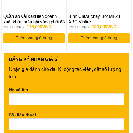
Quần áo vải kaki liên doanh
Bình Chữa cháy Bột MFZ1
xuất khẩu màu ghi sáng phối đỏ
ABC Vinfire
Giá
Giá
Giá
Giá
175,000
VND
140,000
VND
300,000
VND
160,000
VND
gốc
hiện
gốc
hiện
là:
tại
là:
tại
Thêm vào giỏ hàng
300,000VND.
là:
Thêm vào giỏ hàng
160,000VND.
là:
175,000VND.
140,000
ĐĂNG KÝ
NHẬN GIÁ SỈ
Nhận giá dành cho đại lý, cộng tác viên, đặt số lượng
lớn
Họ và tên
Số điện thoại