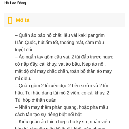
Hộ Lao Động
Mô tả
– Quần áo bảo hộ chất liệu vải kaki pangrim
Hàn Quốc, hút ẩm tốt, thoáng mát, cầm màu
tuyệt đối.
– Áo ngắn tay gồm cầu vai, 2 túi đắp trước ngực
có nắp đậy, cài khuy, vạt áo bầu. Nẹp áo nổi,
mật độ chỉ may chắc chắn, toàn bộ thân áo may
mí diễu.
– Quần gồm 2 túi xéo dọc 2 bên sườn và 2 túi
hậu. Túi hậu dạng túi mổ 2 viền, có cài khuy. 2
Túi hộp ở thân quần
– Nhận may thêm phản quang, hoặc pha mầu
cách tân tạo sự riêng biệt nổi bật
– Kiểu quần áo thích hợp cho kỹ sư, nhân viên
bảo trì, chuyên viên kỹ thuật, khối văn phòng,