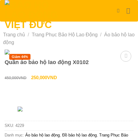
Bỏ
qua
nội
dung
Trang chủ
/
Trang Phục Bảo Hộ Lao Động
/
Áo bảo hộ lao
động
Giảm 44%
Quần áo bảo hộ lao động X0102
Giá
Giá
250,000
VND
450,000
VND
gốc
hiện
là:
tại
Liên hệ tư vấn & đặt hàng
450,000VND.
là:
HOTLINE:0967-979-248
250,000VND.
SKU:
4229
Danh mục:
Áo bảo hộ lao động
,
Đồ bảo hộ lao động
,
Trang Phục Bảo