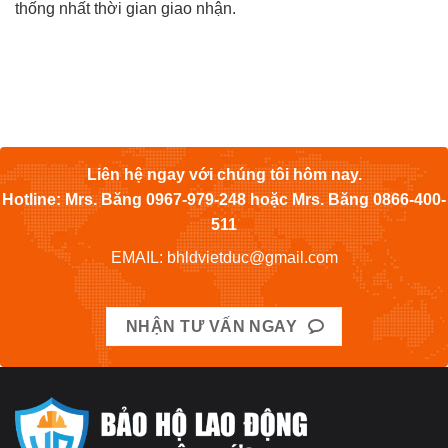
thống nhất thời gian giao nhận.
Liên hệ ngay với chúng tôi hôm nay.
Hotline: Mrs. Băng 0967-979-248 hoặc Mrs. Băng 0866-400-
511
EMAIL: bhldvietduc@gmail.com
NHẬN TƯ VẤN NGAY