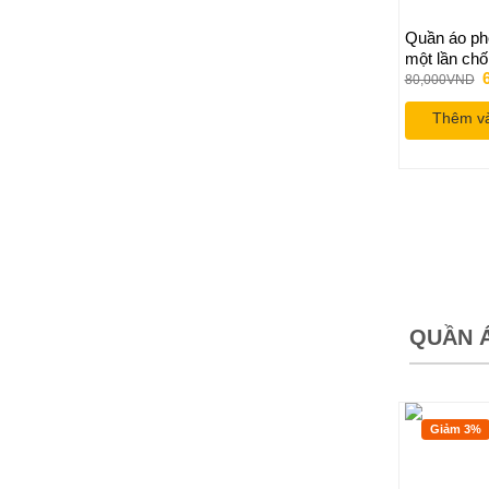
Quần áo ph
một lần chố
tĩnh điện H
80,000
VND
l
Thêm và
QUẦN 
Giảm 3%