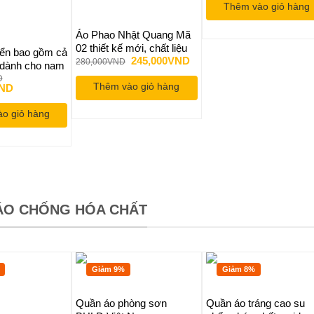
Thêm vào giỏ hàng
70,000VND.
l
6
Áo Phao Nhật Quang Mã
02 thiết kế mới, chất liệu
iển bao gồm cả
Giá
Giá
245,000
VND
chống nước cực tốt, màu
280,000
VND
 dành cho nam
gốc
hiện
sắc kích cỡ phù hợp với
m tiêu chuẩn
D
là:
tại
Thêm vào giỏ hàng
Giá
ND
mọi lứa tuổi
280,000VND.
là:
 thấm nước
hiện
245,000VND.
tại
o giỏ hàng
ND.
là:
2,700,000VND.
ÁO CHỐNG HÓA CHẤT
Giảm 9%
Giảm 8%
Quần áo phòng sơn
Quần áo tráng cao su