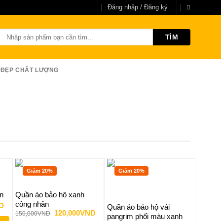
Đăng nhập / Đăng ký
Tìm
kiếm:
 ĐẸP CHẤT LƯỢNG
Giảm 20%
Giảm 20%
Giả
n
Quần áo bảo hộ xanh
công nhân
Giá
D
Quần áo bảo hộ vải
hiện
Giá
Giá
120,000
VND
150,000
VND
pangrim phối màu xanh
tại
gốc
hiện