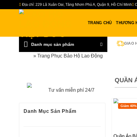
Bỏ
Địa chỉ: 229 Lã Xuân Oai, Tăng Nhơn Phú A, Quận 9, Hồ Chí Minh
C
qua
nội
TRANG CHỦ
THƯƠNG 
dung
GIAO 
Danh mục sản phẩm
Home
»
Trang Phục Bảo Hộ Lao Động
QUẦN 
HOTLINE:0967-979-248
Tư vấn miễn phí 24/7
Giảm 40%
Danh Mục Sản Phẩm
Đồ bảo hộ lao động
Găng Tay Bảo Hộ Lao Động
Quần Áo Bả