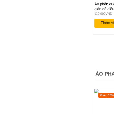
Áo phản qu
giãn có điề
hợp với tất
110,000
VND
Thêm và
ÁO PHA
Giảm 10%