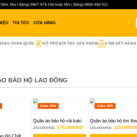
SKH: Mrs ( Băng) 0967-979-248 hoặc Mrs ( Băng) 0866-400-511
HIỆU
TIN TỨC
CỬA HÀNG
HÀNG TOÀN QUỐC
HỖ TRỢ ĐỔI TRẢ SẢN PHẨM
CAM KẾT HÀNG
ÁO BẢO HỘ LAO ĐỘNG
Giảm 30%
Giảm 20%
Quần áo bảo hộ vải kaki
Quần áo bảo hộ tím tha
Giá
Giá
Giá
175,000
VND
120,000
VN
250,000
VND
150,000
VND
gốc
hiện
gốc
là:
tại
là:
o Hộ Chất