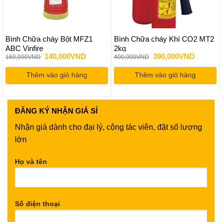
Bình Chữa cháy Bột MFZ1
Bình Chữa cháy Khí CO2 MT2
ABC Vinfire
2kg
Giá
Giá
Giá
Giá
140,000
VND
390,000
VND
160,000
VND
400,000
VND
gốc
hiện
gốc
hiện
là:
tại
là:
tại
Thêm vào giỏ hàng
160,000VND.
là:
Thêm vào giỏ hàng
400,000VND.
là:
140,000VND.
390,000
ĐĂNG KÝ
NHẬN GIÁ SỈ
Nhận giá dành cho đại lý, cộng tác viên, đặt số lượng
lớn
Họ và tên
Số điện thoại