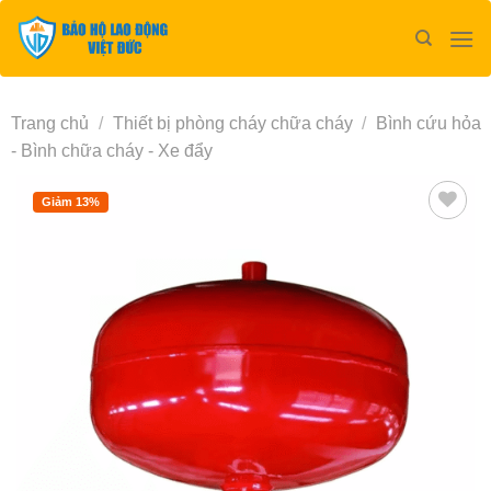
Bỏ
qua
nội
dung
Trang chủ
/
Thiết bị phòng cháy chữa cháy
/
Bình cứu hỏa
- Bình chữa cháy - Xe đẩy
Giảm 13%