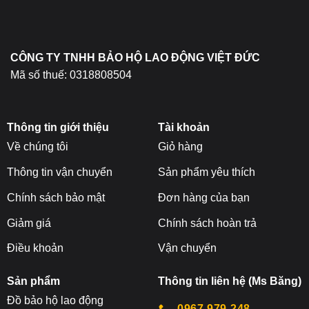
chọn
trên
trang
sản
CÔNG TY TNHH BẢO HỘ LAO ĐỘNG VIỆT ĐỨC
phẩm
Mã số thuế: 0318808504
Thông tin giới thiệu
Tài khoản
Về chúng tôi
Giỏ hàng
Thông tin vận chuyển
Sản phẩm yêu thích
Chính sách bảo mật
Đơn hàng của bạn
Giảm giá
Chính sách hoàn trả
Điều khoản
Vận chuyển
Sản phẩm
Thông tin liên hệ (Ms Băng)
Đ
ồ bảo hộ lao động
0967-979-248