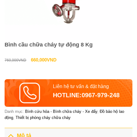
Bình cầu chữa cháy tự động 8 Kg
Giá
Giá
660,000
VND
760,000
VND
gốc
hiện
là:
tại
Liên hệ tư vấn & đặt hàng
760,000VND.
là:
HOTLINE:0967-979-248
660,000VND.
Danh mục:
Bình cứu hỏa - Bình chữa cháy - Xe đẩy
,
Đồ bảo hộ lao
động
,
Thiết bị phòng cháy chữa cháy
Mô tả