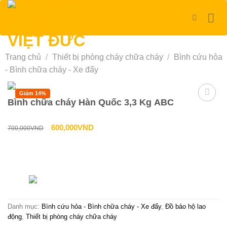
Bỏ
qua
nội
dung
Trang chủ
/
Thiết bị phòng cháy chữa cháy
/
Bình cứu hỏa
- Bình chữa cháy - Xe đẩy
Giảm 14%
Bình chữa cháy Hàn Quốc 3,3 Kg ABC
Giá
Giá
600,000
VND
700,000
VND
gốc
hiện
là:
tại
Liên hệ tư vấn & đặt hàng
700,000VND.
là:
HOTLINE:0967-979-248
600,000VND.
Danh mục:
Bình cứu hỏa - Bình chữa cháy - Xe đẩy
,
Đồ bảo hộ lao
động
,
Thiết bị phòng cháy chữa cháy