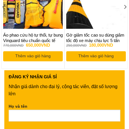
Áo phao cứu hộ tự thổi, tự bung
Gờ giảm tốc cao su dùng giảm
Vinguard tiêu chuẩn quốc tế
tốc độ xe máy chịu lực 5 tấn
Giá
Giá
Giá
Giá
650,000
VND
180,000
VND
770,000
VND
250,000
VND
gốc
hiện
gốc
hiện
là:
tại
là:
tại
Thêm vào giỏ hàng
770,000VND.
là:
Thêm vào giỏ hàng
250,000VND.
là:
ND.
650,000VND.
180,000
ĐĂNG KÝ
NHẬN GIÁ SỈ
Nhận giá dành cho đại lý, cộng tác viên, đặt số lượng
lớn
Họ và tên