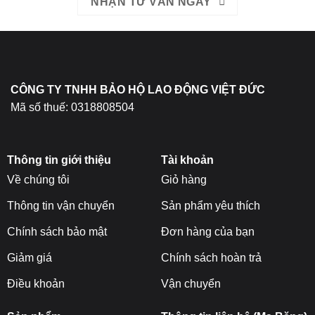
NHẬN TƯ VẤN NGAY
thể
được
chọn
trên
trang
sản
CÔNG TY TNHH BẢO HỘ LAO ĐỘNG VIỆT ĐỨC
phẩm
Mã số thuế: 0318808504
Thông tin giới thiệu
Tài khoản
Về chúng tôi
Giỏ hàng
Thông tin vận chuyển
Sản phẩm yêu thích
Chính sách bảo mật
Đơn hàng của bạn
Giảm giá
Chính sách hoàn trả
Điều khoản
Vận chuyển