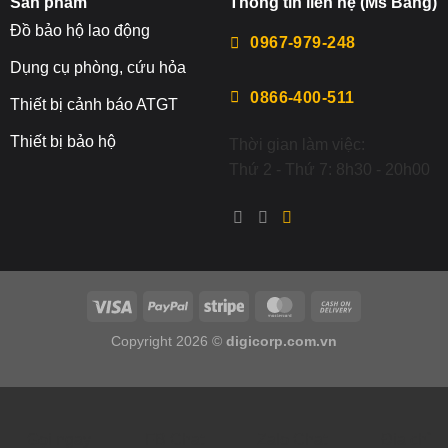
Sản phẩm
Thông tin liên hệ (Ms Băng)
Đ
ồ bảo hộ lao động
0967-979-248
Dụng cụ phòng, cứu hỏa
0866-400-511
Thiết bị cảnh báo ATGT
Thiết bị bảo hộ
Thời gian làm việc:
Thứ 2 - Thứ 7: 8h30 - 20h00
Copyright 2026 ©
digicorp.com.vn
Gọi ngay
FB Chat
Zalo Chat
Địa chỉ