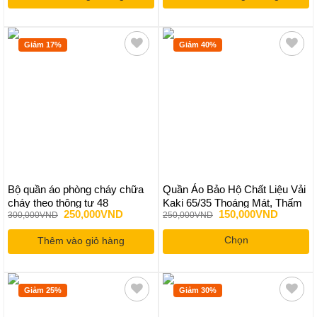
330,000VND.
135,000
Giảm 17%
Giảm 40%
Bộ quần áo phòng cháy chữa
Quần Áo Bảo Hộ Chất Liệu Vải
cháy theo thông tư 48
Kaki 65/35 Thoáng Mát, Thấm
Giá
Giá
Giá
Giá
250,000
VND
150,000
VND
300,000
VND
250,000
VND
Hút Mồ Hôi
gốc
hiện
gốc
hiện
là:
tại
là:
tại
Chọn
Thêm vào giỏ hàng
300,000VND.
là:
250,000VND.
là:
250,000VND.
150,000
Sản
phẩm
này
Giảm 25%
Giảm 30%
có