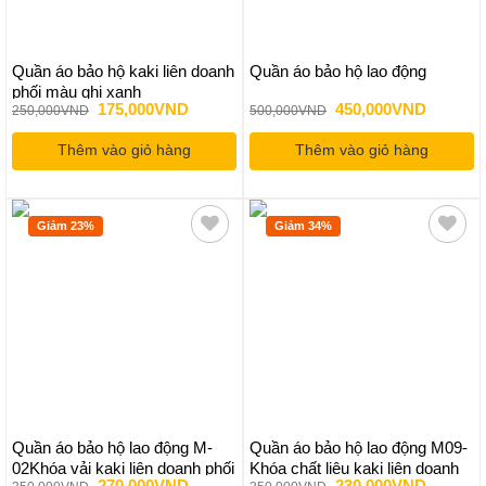
Quần áo bảo hộ kaki liên doanh
Quần áo bảo hộ lao động
phối màu ghi xanh
Giá
Giá
Giá
Giá
175,000
VND
450,000
VND
250,000
VND
500,000
VND
gốc
hiện
gốc
hiện
là:
tại
là:
tại
Thêm vào giỏ hàng
250,000VND.
là:
Thêm vào giỏ hàng
500,000VND.
là:
175,000VND.
450,000
Giảm 23%
Giảm 34%
Quần áo bảo hộ lao động M-
Quần áo bảo hộ lao động M09-
02Khóa vải kaki liên doanh phối
Khóa chất liệu kaki liên doanh
Giá
Giá
Giá
Giá
270,000
VND
230,000
VND