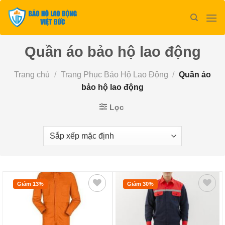
Bỏ
qua
nội
dung
Quần áo bảo hộ lao động
Trang chủ
/
Trang Phục Bảo Hộ Lao Động
/
Quần áo
bảo hộ lao động
Lọc
Giảm 13%
Giảm 30%