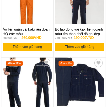
Áo liền quần vải kaki liên doanh
Bộ lao động vải kaki liên doanh
HQ các màu
màu tím than phối đỏ ghi đẹp
Giá
Giá
Giá
Giá
260,000
VND
190,000
VND
300,000
VND
270,000
VND
gốc
hiện
gốc
hiện
là:
tại
là:
tại
Thêm vào giỏ hàng
300,000VND.
là:
Thêm vào giỏ hàng
270,000VND.
là:
260,000VND.
190,000
Giảm 12%
Giảm 4%