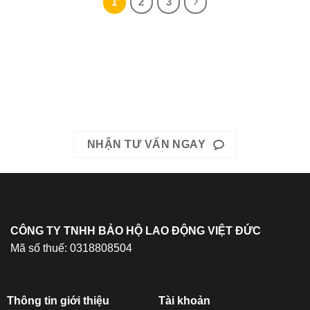
1
2
3
Liên hệ ngay với chúng tôi hôm nay.
Hotline: Mrs. Băng 0967-979-248 hoặc Mrs. Băng 0866-400-
511
EMAIL: bhldvietduc@gmail.com
NHẬN TƯ VẤN NGAY
CÔNG TY TNHH BẢO HỘ LAO ĐỘNG VIỆT ĐỨC
Mã số thuế: 0318808504
Thông tin giới thiệu
Tài khoản