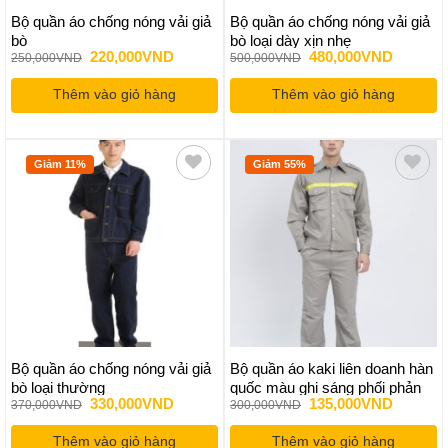
Bộ quần áo chống nóng vải giả
Bộ quần áo chống nóng vải giả
bò
bò loại dày xịn nhẹ
Giá
Giá
Giá
Giá
220,000
VND
480,000
VND
250,000
VND
500,000
VND
gốc
hiện
gốc
hiện
là:
tại
là:
tại
Thêm vào giỏ hàng
250,000VND.
là:
Thêm vào giỏ hàng
500,000VND.
là:
220,000VND.
480,000
Giảm 11%
Giảm 55%
Bộ quần áo chống nóng vải giả
Bộ quần áo kaki liên doanh hàn
bò loại thường
quốc màu ghi sáng phối phản
Giá
Giá
Giá
Giá
330,000
VND
135,000
VND
370,000
VND
300,000
VND
quang
gốc
hiện
gốc
hiện
là:
tại
là:
tại
Thêm vào giỏ hàng
370,000VND.
là:
Thêm vào giỏ hàng
300,000VND.
là: