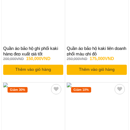
nhiều
biến
thể.
Các
tùy
chọn
có
thể
Quần áo bảo hộ ghi phối kaki
Quần áo bảo hộ kaki liên doanh
được
hàng đẹp xuất giá tốt
phối màu ghi đỏ
chọn
Giá
Giá
Giá
Giá
150,000
VND
175,000
VND
200,000
VND
250,000
VND
gốc
hiện
gốc
hiện
trên
là:
tại
là:
tại
trang
Thêm vào giỏ hàng
200,000VND.
là:
Thêm vào giỏ hàng
250,000VND.
là:
150,000VND.
175,000
sản
phẩm
Giảm 30%
Giảm 10%