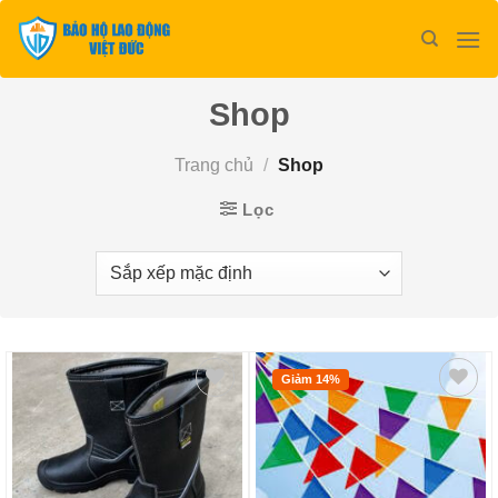
Bỏ
qua
nội
dung
Shop
Trang chủ
/
Shop
Lọc
Giảm 14%