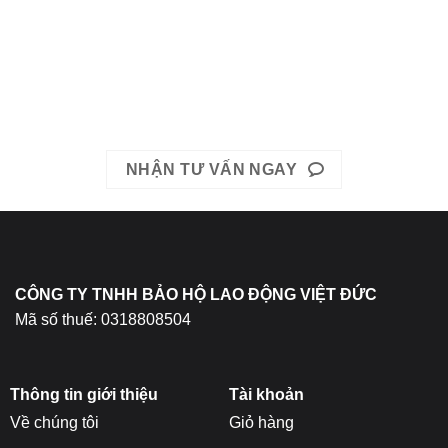
Liên hệ ngay với chúng tôi hôm nay.
Hotline: Mrs. Băng 0967-979-248 hoặc Mrs. Băng 0866-400-
511
EMAIL: bhldvietduc@gmail.com
NHẬN TƯ VẤN NGAY
CÔNG TY TNHH BẢO HỘ LAO ĐỘNG VIỆT ĐỨC
Mã số thuế: 0318808504
Thông tin giới thiệu
Tài khoản
Về chúng tôi
Giỏ hàng