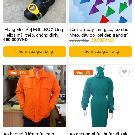
[Hàng Mới Về] FULLBOX Ủng
10m Cờ dây tam giác, cờ đuôi
Helios mũi thép, chống đinh,
nheo, dây cờ loại đẹp trang trí
Giá
Giá
660,000
VND
30,000
VND
35,000
VND
chống dầu, chống nước, chống
tết, lễ hội, ngoài trời không tưa
gốc
hiện
trơn trượt, siêu bền
vải
là:
tại
Thêm vào giỏ hàng
Thêm vào giỏ hàng
35,000VND.
là:
30,000VND
Giảm 17%
Giảm 5%
Áo bảo hộ 3 lớp màu cam
Áo choàng phẫu thuật vải kaki