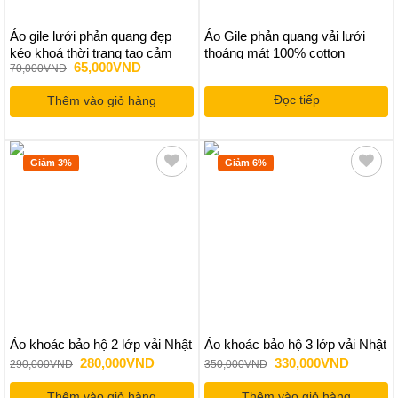
Áo gile lưới phản quang đẹp
Áo Gile phản quang vải lưới
kéo khoá thời trang tạo cảm
thoáng mát 100% cotton
Giá
Giá
65,000
VND
70,000
VND
giác thoải mái khi sử dụng
gốc
hiện
là:
tại
Đọc tiếp
Thêm vào giỏ hàng
70,000VND.
là:
65,000VND.
Giảm 3%
Giảm 6%
Áo khoác bảo hộ 2 lớp vải Nhật
Áo khoác bảo hộ 3 lớp vải Nhật
Giá
Giá
Giá
Giá
280,000
VND
330,000
VND
290,000
VND
350,000
VND
gốc
hiện
gốc
hiện
là:
tại
là:
tại
Thêm vào giỏ hàng
290,000VND.
là:
Thêm vào giỏ hàng
350,000VND.
là: