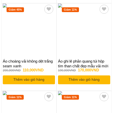
Giảm 45%
Giảm 11%
Áo choàng vải không dệt trắng
Áo ghi lê phản quang túi hộp
seam xanh
tím than chất đẹp mẫu vải mới
Giá
Giá
Giá
Giá
110,000
VND
170,000
VND
200,000
VND
190,000
VND
loại 1
gốc
hiện
gốc
hiện
là:
tại
là:
tại
Thêm vào giỏ hàng
200,000VND.
là:
Thêm vào giỏ hàng
190,000VND.
là:
110,000VND.
170,000
Giảm 11%
Giảm 11%