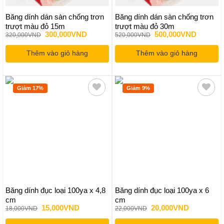
Băng dính dán sàn chống trơn
Băng dính dán sàn chống trơn
trượt màu đỏ 15m
trượt màu đỏ 30m
Giá
Giá
Giá
Giá
300,000
VND
500,000
VND
320,000
VND
520,000
VND
gốc
hiện
gốc
hiện
là:
tại
là:
tại
Thêm vào giỏ hàng
320,000VND.
là:
Thêm vào giỏ hàng
520,000VND.
là:
300,000VND.
500,000
Giảm 17%
Giảm 9%
Băng dính đục loại 100ya x 4,8
Băng dính đục loại 100ya x 6
cm
cm
Giá
Giá
Giá
Giá
15,000
VND
20,000
VND
18,000
VND
22,000
VND
gốc
hiện
gốc
hiện
là:
tại
là:
tại