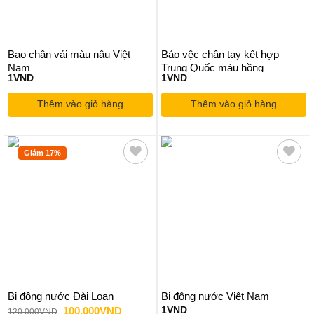
Bao chân vải màu nâu Việt
Bảo vệc chân tay kết hợp
Nam
Trung Quốc màu hồng
1
VND
1
VND
Thêm vào giỏ hàng
Thêm vào giỏ hàng
Giảm 17%
Bi đông nước Đài Loan
Bi đông nước Việt Nam
Giá
Giá
100,000
VND
1
VND
120,000
VND