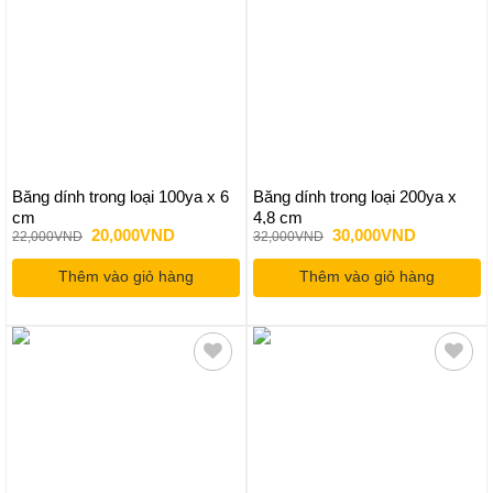
Băng dính trong loại 100ya x 6
Băng dính trong loại 200ya x
cm
4,8 cm
Giá
Giá
Giá
Giá
20,000
VND
30,000
VND
22,000
VND
32,000
VND
gốc
hiện
gốc
hiện
là:
tại
là:
tại
Thêm vào giỏ hàng
22,000VND.
là:
Thêm vào giỏ hàng
32,000VND.
là:
20,000VND.
30,000VND