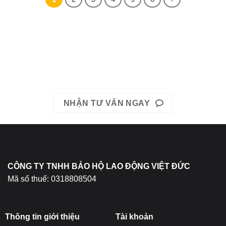
Liên hệ ngay với chúng tôi hôm nay.
Hotline: Mrs. Băng 0967-979-248 hoặc Mrs. Băng 0866-400-
511
EMAIL: bhldvietduc@gmail.com
NHẬN TƯ VẤN NGAY
CÔNG TY TNHH BẢO HỘ LAO ĐỘNG VIỆT ĐỨC
Mã số thuế: 0318808504
Thông tin giới thiệu
Tài khoản