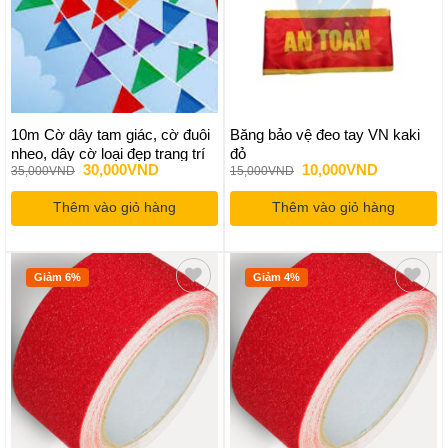
10m Cờ dây tam giác, cờ đuôi
Băng bảo vệ đeo tay VN kaki
nheo, dây cờ loại đẹp trang trí
đỏ
Giá
Giá
Giá
Giá
30,000
VND
10,000
VND
35,000
VND
15,000
VND
tết, lễ hội, ngoài trời không tưa
gốc
hiện
gốc
hiện
vải
là:
tại
là:
tại
Thêm vào giỏ hàng
35,000VND.
là:
Thêm vào giỏ hàng
15,000VND.
là:
30,000VND.
10,000VND
Giảm 6%
Giảm 4%