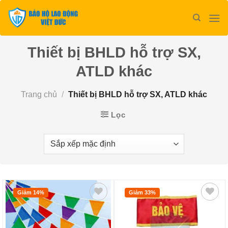
Bỏ
qua
nội
dung
Thiết bị BHLD hỗ trợ SX,
ATLD khác
Trang chủ
/
Thiết bị BHLD hỗ trợ SX, ATLD khác
Lọc
Giảm 14%
Giảm 33%