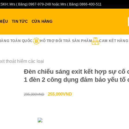
SKH: Mrs ( Băng) 0967-979-248 hoặc Mrs ( Băng) 0866-400-511
HIỆU
TIN TỨC
CỬA HÀNG
HÀNG TOÀN QUỐC
HỖ TRỢ ĐỔI TRẢ SẢN PHẨM
CAM KẾT HÀNG
it thoát hiểm các loại
Đèn chiếu sáng exit kết hợp sự cố
1 đèn 2 công dụng đảm bảo yếu tố 
sáng phát tín hiệu tốt
Giá
Giá
255,000
VND
295,000
VND
gốc
hiện
là:
tại
Liên hệ tư vấn & đặt hàng
295,000VND.
là:
HOTLINE:0967-979-
255,000VND.