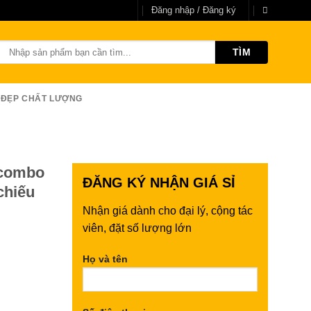
Đăng nhập / Đăng ký
Tìm
kiếm:
 ĐẸP CHẤT LƯỢNG
 combo
ĐĂNG KÝ
NHẬN GIÁ SỈ
chiếu
Nhận giá dành cho đại lý, cộng tác
viên, đặt số lượng lớn
Họ và tên
248