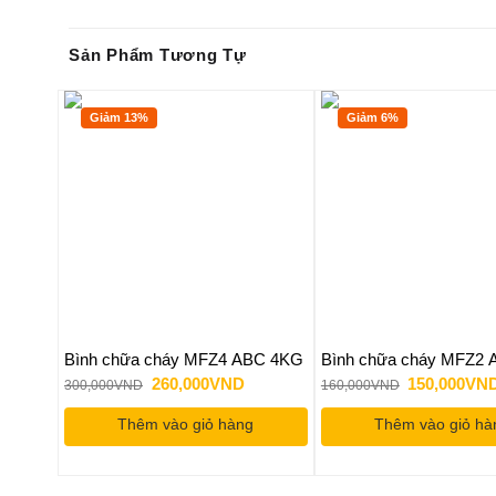
Sản Phẩm Tương Tự
Giảm 13%
Giảm 6%
Bình chữa cháy MFZ4 ABC 4KG
Bình chữa cháy MFZ2
Giá
Giá
Giá
260,000
VND
150,000
VN
300,000
VND
160,000
VND
gốc
hiện
gốc
là:
tại
là:
Thêm vào giỏ hàng
Thêm vào giỏ hà
300,000VND.
là:
160,000VND
260,000VND.