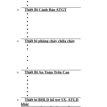
Sào thao tác điện
Bộ tiếp địa di động
Thiết Bị Cảnh Báo ATGT
Dải phân cách, thùng chống đâm
Rào chắn an toàn
Biển cảnh báo – Bảng cảnh báo
Trụ cảnh báo – Cọc tiêu giao thông
Thanh ốp tường phản quang
Ốp chặn lùi xe
Decal – cuộn dán phản quang
Thiết bị phòng cháy chữa cháy
Dụng cụ cứu hỏa
Bình cứu hỏa – Bình chữa cháy – Xe
đẩy
Đèn exit thoát hiểm các loại
Đèn chiếu sáng cảnh báo sự cố khẩn
cấp
Nạp – sạc – bảo trì Bình cứu hỏa
Thiết Bị An Toàn Trên Cao
Dây an toàn các loại giá rẻ
Dây dù – Dây thừng – Dây cẩu hàng
Neo – Tripod Cứu Hộ
Thang dây thoát hiểm – Thang rút
Khóa trượt
Thiết bị an toàn trên cao khác
Thiết bị BHLD hỗ trợ SX, ATLD
khác