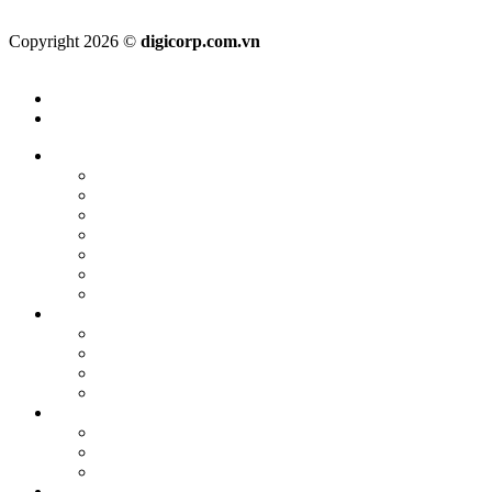
Copyright 2026 ©
digicorp.com.vn
Menu
DANH MỤC
Thiết Bị Bảo Vệ Đầu
Mũ bảo hộ lao động
Mũ trùm đầu – Mũ y tế, thực phẩm
Mũ lưỡi trai
Mũ Kepi
Mũ cối – Mũ tai bèo
Mũ Bảo Vệ Đầu Kết Hợp
Phụ kiện cho mũ
Thiết Bị Bảo Vệ Mắt – Mặt
Tấm kính che mặt
Kính hàn – Kính nhìn lò
Kính chắn nước – kính bơi
Kính bảo hộ lao động
Thiết Bị Bảo Vệ Tai
Máy bảo quản nút tai chống ồn
Nút tai chống ồn
Ốp tai chống ồn
Thiết Bị Bảo Vệ Đường Hô Hấp