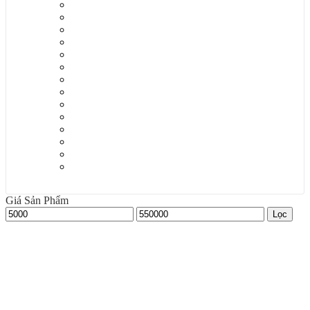
Áo phản quang
Áo phao cứu hộ người lớn - trẻ em
Áo phông đồng phục
Quần áo bảo hộ lao động
Quần áo bảo vệ
Quần áo chịu nhiệt
Quần áo chống hóa chất
Quần áo công nghệ - Blouse
Quần áo đầu bếp nhà hàng
Quần áo lội nước
Quần áo mưa
Quần áo phòng sạch - Chống tĩnh điện
Quần bảo hộ lao động
Yếm - bộ che đầu
Giá Sản Phẩm
Giá
Giá
Lọc
tối
tối
thiểu
đa