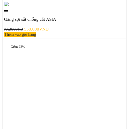
Găng sợi sắt chống cắt ASIA
Giá
Giá
550,000
VND
700,000
VND
gốc
hiện
Thêm vào giỏ hàng
là:
tại
700,000VND.
là:
Giảm 22%
550,000VND.