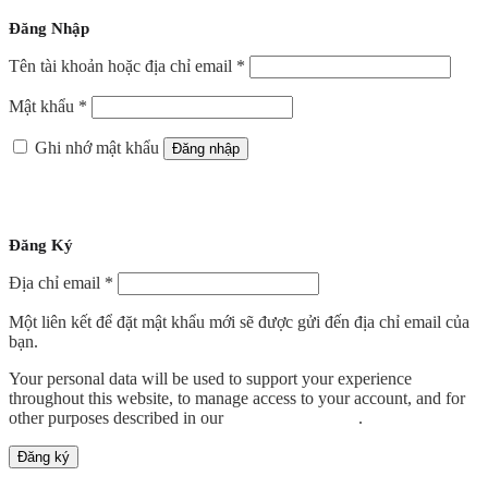
Đăng Nhập
Bắt
Tên tài khoản hoặc địa chỉ email
*
buộc
Bắt
Mật khẩu
*
buộc
Ghi nhớ mật khẩu
Đăng nhập
Quên mật khẩu?
Đăng Ký
Bắt
Địa chỉ email
*
buộc
Một liên kết để đặt mật khẩu mới sẽ được gửi đến địa chỉ email của
bạn.
Your personal data will be used to support your experience
throughout this website, to manage access to your account, and for
other purposes described in our
chính sách riêng tư
.
Đăng ký