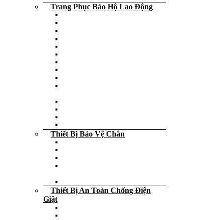
Trang Phục Bảo Hộ Lao Động
Quần bảo hộ lao động
Áo phao cứu hộ người lớn – trẻ em
Áo bảo hộ lao động
Áo gile phản quang
Áo phông đồng phục
Áo phản quang
Áo khoác bảo hộ
Quần áo công nghệ – Blouse
Quần áo mưa
Quần áo phòng sạch – Chống tĩnh
điện
Quần áo chịu nhiệt
Quần áo bảo hộ lao động
Quần áo chống hóa chất
Quần áo bảo vệ
Thiết Bị Bảo Vệ Chân
Giày da bảo hộ lao động
Dép các loại
Bao bọc giày
Giày da công sở – Giày da cấp tướng
tá
Ủng da bảo hộ lao động
Thiết Bị An Toàn Chống Điện
Giật
Thảm cách điện
Bút thử điện