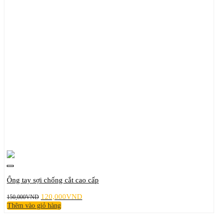
Ống tay sợi chống cắt cao cấp
Giá
Giá
120,000
VND
150,000
VND
gốc
hiện
Thêm vào giỏ hàng
là:
tại