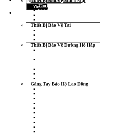
Thiết Bị Bảo Vệ Mắt – Mặt
kiếm:
Tấm kính che mặt
Kính hàn – Kính nhìn lò
Kính chắn nước – kính bơi
Kính bảo hộ lao động
Thiết Bị Bảo Vệ Tai
Máy bảo quản nút tai chống ồn
Nút tai chống ồn
Ốp tai chống ồn
Thiết Bị Bảo Vệ Đường Hô Hấp
Nước tẩy rửa diệt khuẩn diệt virus
các loại
Khẩu trang chống bụi – vi khuẩn –
virus
Bán mặt nạ phòng độc
Mặt nạ phòng độc trùm đầu
Tấm lọc, phin lọc và phụ kiện
Găng Tay Bảo Hộ Lao Động
Găng tay cao su
Găng tay da
Găng tay phòng sạch
Găng tay y tế, thực phẩm
Găng tay cách điện
Găng tay chống lạnh
Găng tay chống cắt
Găng tay chống nóng
Găng tay che nắng
Đeo ngón tay cao su