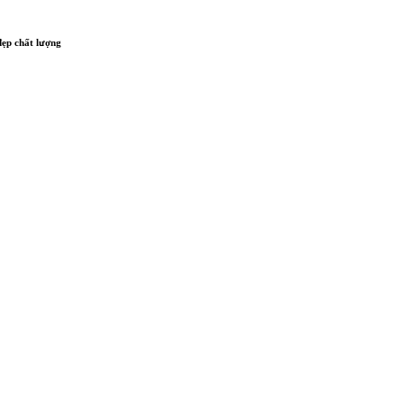
ẹp chất lượng
Liên hệ tư vấn & đặt hàng
HOTLINE:0967-979