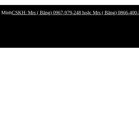
í Minh
CSKH: Mrs ( Băng) 0967-979-248 hoặc Mrs ( Băng) 0866-400-