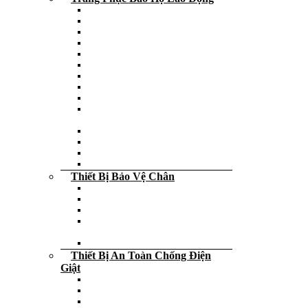
Quần bảo hộ lao động
Áo phao cứu hộ người lớn – trẻ em
Áo bảo hộ lao động
Áo gile phản quang
Áo phông đồng phục
Áo phản quang
Áo khoác bảo hộ
Quần áo công nghệ – Blouse
Quần áo mưa
Quần áo phòng sạch – Chống tĩnh
điện
Quần áo chịu nhiệt
Quần áo bảo hộ lao động
Quần áo chống hóa chất
Quần áo bảo vệ
Thiết Bị Bảo Vệ Chân
Giày da bảo hộ lao động
Dép các loại
Bao bọc giày
Giày da công sở – Giày da cấp tướng
tá
Ủng da bảo hộ lao động
Thiết Bị An Toàn Chống Điện
Giật
Thảm cách điện
Bút thử điện
Sào thao tác điện