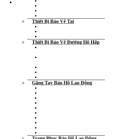
Tấm kính che mặt
Kính hàn – Kính nhìn lò
Kính chắn nước – kính bơi
Kính bảo hộ lao động
Thiết Bị Bảo Vệ Tai
Máy bảo quản nút tai chống ồn
Nút tai chống ồn
Ốp tai chống ồn
Thiết Bị Bảo Vệ Đường Hô Hấp
Nước tẩy rửa diệt khuẩn diệt virus
các loại
Khẩu trang chống bụi – vi khuẩn –
virus
Bán mặt nạ phòng độc
Mặt nạ phòng độc trùm đầu
Tấm lọc, phin lọc và phụ kiện
Găng Tay Bảo Hộ Lao Động
Găng tay cao su
Găng tay da
Găng tay phòng sạch
Găng tay y tế, thực phẩm
Găng tay cách điện
Găng tay chống lạnh
Găng tay chống cắt
Găng tay chống nóng
Găng tay che nắng
Đeo ngón tay cao su
Trang Phục Bảo Hộ Lao Động