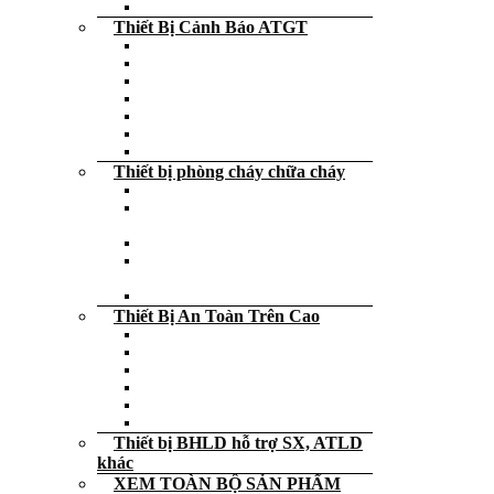
Bộ tiếp địa di động
Thiết Bị Cảnh Báo ATGT
Dải phân cách, thùng chống đâm
Rào chắn an toàn
Biển cảnh báo – Bảng cảnh báo
Trụ cảnh báo – Cọc tiêu giao thông
Thanh ốp tường phản quang
Ốp chặn lùi xe
Decal – cuộn dán phản quang
Thiết bị phòng cháy chữa cháy
Dụng cụ cứu hỏa
Bình cứu hỏa – Bình chữa cháy – Xe
đẩy
Đèn exit thoát hiểm các loại
Đèn chiếu sáng cảnh báo sự cố khẩn
cấp
Nạp – sạc – bảo trì Bình cứu hỏa
Thiết Bị An Toàn Trên Cao
Dây an toàn các loại giá rẻ
Dây dù – Dây thừng – Dây cẩu hàng
Neo – Tripod Cứu Hộ
Thang dây thoát hiểm – Thang rút
Khóa trượt
Thiết bị an toàn trên cao khác
Thiết bị BHLD hỗ trợ SX, ATLD
khác
XEM TOÀN BỘ SẢN PHẨM