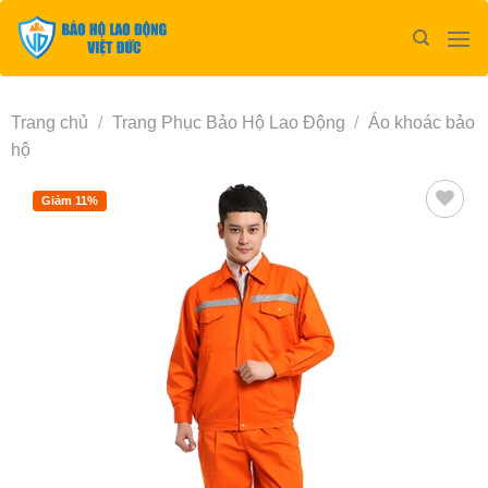
Bỏ
qua
nội
dung
Trang chủ
/
Trang Phục Bảo Hộ Lao Động
/
Áo khoác bảo
hộ
Giảm 11%