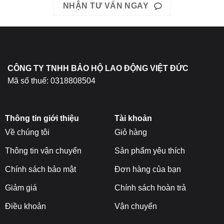
NHẬN TƯ VẤN NGAY
thể
được
chọn
trên
trang
sản
CÔNG TY TNHH BẢO HỘ LAO ĐỘNG VIỆT ĐỨC
phẩm
Mã số thuế: 0318808504
Thông tin giới thiệu
Tài khoản
Về chúng tôi
Giỏ hàng
Thông tin vận chuyển
Sản phẩm yêu thích
Chính sách bảo mật
Đơn hàng của bạn
Giảm giá
Chính sách hoàn trả
Điều khoản
Vận chuyển