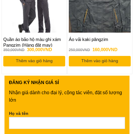
Quần áo bảo hộ màu ghi xám
Áo vải kaki păngzim
Pangzim (Hàng đặt may)
Giá
Giá
Giá
Giá
300,000
VND
160,000
VND
350,000
VND
250,000
VND
gốc
hiện
gốc
hiện
là:
tại
là:
tại
Thêm vào giỏ hàng
350,000VND.
là:
Thêm vào giỏ hàng
250,000VND.
là:
300,000VND.
160,000
ĐĂNG KÝ
NHẬN GIÁ SỈ
Nhận giá dành cho đại lý, cộng tác viên, đặt số lượng
lớn
Họ và tên