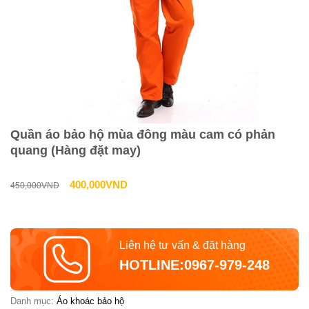
Quần áo bảo hộ mùa đông màu cam có phản
quang (Hàng đặt may)
Giá
Giá
400,000
VND
450,000
VND
gốc
hiện
là:
tại
Liên hệ tư vấn & đặt hàng
450,000VND.
là:
HOTLINE:0967-979-248
400,000VND.
Danh mục:
Áo khoác bảo hộ