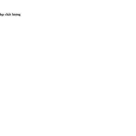
ẹp chất lượng
lớn - trẻ em
Liên hệ tư vấn & đặt hàng
HOTLINE:0967-979