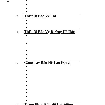
Tấm kính che mặt
Kính hàn – Kính nhìn lò
Kính chắn nước – kính bơi
Kính bảo hộ lao động
Thiết Bị Bảo Vệ Tai
Máy bảo quản nút tai chống ồn
Nút tai chống ồn
Ốp tai chống ồn
Thiết Bị Bảo Vệ Đường Hô Hấp
Nước tẩy rửa diệt khuẩn diệt virus
các loại
Khẩu trang chống bụi – vi khuẩn –
virus
Bán mặt nạ phòng độc
Mặt nạ phòng độc trùm đầu
Tấm lọc, phin lọc và phụ kiện
Găng Tay Bảo Hộ Lao Động
Găng tay cao su
Găng tay da
Găng tay phòng sạch
Găng tay y tế, thực phẩm
Găng tay cách điện
Găng tay chống lạnh
Găng tay chống cắt
Găng tay chống nóng
Găng tay che nắng
Đeo ngón tay cao su
Trang Phục Bảo Hộ Lao Động