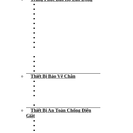
Quần bảo hộ lao động
Áo phao cứu hộ người lớn – trẻ em
Áo bảo hộ lao động
Áo gile phản quang
Áo phông đồng phục
Áo phản quang
Áo khoác bảo hộ
Quần áo công nghệ – Blouse
Quần áo mưa
Quần áo phòng sạch – Chống tĩnh
điện
Quần áo chịu nhiệt
Quần áo bảo hộ lao động
Quần áo chống hóa chất
Quần áo bảo vệ
Thiết Bị Bảo Vệ Chân
Giày da bảo hộ lao động
Dép các loại
Bao bọc giày
Giày da công sở – Giày da cấp tướng
tá
Ủng da bảo hộ lao động
Thiết Bị An Toàn Chống Điện
Giật
Thảm cách điện
Bút thử điện
Sào thao tác điện