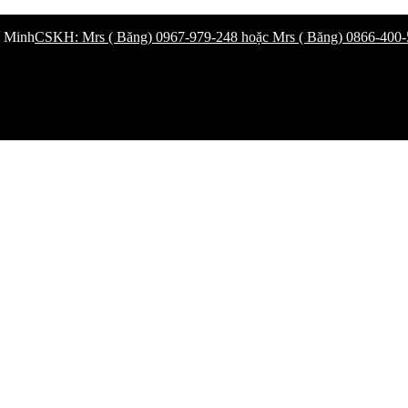
í Minh
CSKH: Mrs ( Băng) 0967-979-248 hoặc Mrs ( Băng) 0866-400-