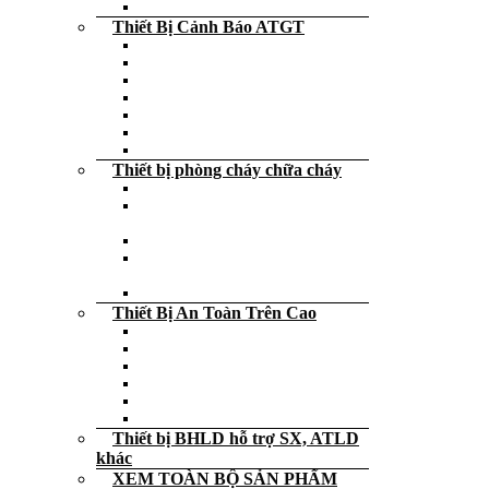
Bộ tiếp địa di động
Thiết Bị Cảnh Báo ATGT
Dải phân cách, thùng chống đâm
Rào chắn an toàn
Biển cảnh báo – Bảng cảnh báo
Trụ cảnh báo – Cọc tiêu giao thông
Thanh ốp tường phản quang
Ốp chặn lùi xe
Decal – cuộn dán phản quang
Thiết bị phòng cháy chữa cháy
Dụng cụ cứu hỏa
Bình cứu hỏa – Bình chữa cháy – Xe
đẩy
Đèn exit thoát hiểm các loại
Đèn chiếu sáng cảnh báo sự cố khẩn
cấp
Nạp – sạc – bảo trì Bình cứu hỏa
Thiết Bị An Toàn Trên Cao
Dây an toàn các loại giá rẻ
Dây dù – Dây thừng – Dây cẩu hàng
Neo – Tripod Cứu Hộ
Thang dây thoát hiểm – Thang rút
Khóa trượt
Thiết bị an toàn trên cao khác
Thiết bị BHLD hỗ trợ SX, ATLD
khác
XEM TOÀN BỘ SẢN PHẨM