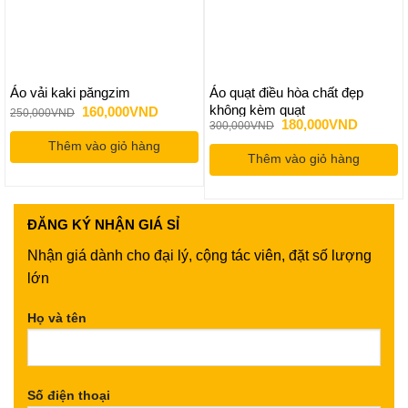
Áo vải kaki păngzim
Áo quạt điều hòa chất đẹp
không kèm quạt
Giá
Giá
160,000
VND
250,000
VND
gốc
hiện
Giá
Giá
180,000
VND
300,000
VND
là:
tại
gốc
hiện
Thêm vào giỏ hàng
250,000VND.
là:
là:
tại
160,000VND.
Thêm vào giỏ hàng
300,000VND.
là:
180,000
ĐĂNG KÝ
NHẬN GIÁ SỈ
Nhận giá dành cho đại lý, cộng tác viên, đặt số lượng
lớn
Họ và tên
Số điện thoại