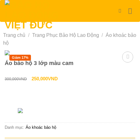
Bỏ
qua
nội
dung
Trang chủ
/
Trang Phục Bảo Hộ Lao Động
/
Áo khoác bảo
hộ
Giảm 17%
Áo bảo hộ 3 lớp màu cam
Giá
Giá
250,000
VND
300,000
VND
gốc
hiện
là:
tại
Liên hệ tư vấn & đặt hàng
300,000VND.
là:
HOTLINE:0967-979-248
250,000VND.
Danh mục:
Áo khoác bảo hộ