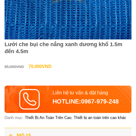
Lưới che bụi che nắng xanh dương khổ 1.5m
đến 4.5m
Giá
Giá
70,000
VND
85,000
VND
gốc
hiện
là:
tại
Liên hệ tư vấn & đặt hàng
85,000VND.
là:
HOTLINE:0967-979-248
70,000VND.
Danh mục:
Thiết Bị An Toàn Trên Cao
,
Thiết bị an toàn trên cao khác
Mô tả