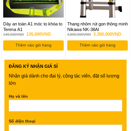
Dây an toàn A1 móc to khóa to
Thang nhôm rút gọn thông minh
Tenma A1
Nikawa NK-38AI
Giá
Giá
Giá
Giá
135,000
VND
3,350,000
VND
145,000
VND
3,800,000
VND
gốc
hiện
gốc
hiện
là:
tại
là:
tại
Thêm vào giỏ hàng
145,000VND.
là:
Thêm vào giỏ hàng
3,800,000VND.
là:
135,000VND.
3,35
ĐĂNG KÝ
NHẬN GIÁ SỈ
Nhận giá dành cho đại lý, cộng tác viên, đặt số lượng
lớn
Họ và tên
Số điện thoại