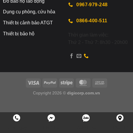
Đ
ồ bảo hộ lao động
0967-979-248
Dụng cụ phòng, cứu hỏa
0866-400-511
Thiết bị cảnh báo ATGT
Thiết bị bảo hộ
Thời gian làm việc:
Thứ 2 - Thứ 7: 8h30 - 20h00
Copyright 2026 ©
digicorp.com.vn
Gọi ngay
FB Chat
Zalo Chat
Địa chỉ