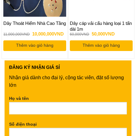
Dây Thoát Hiểm Nhà Cao Tầng
Dây cáp vải cẩu hàng loại 1 tấn
dài 1m
Giá
Giá
Giá
Giá
10,000,000
VND
50,000
VND
11,000,000
VND
60,000
VND
gốc
hiện
gốc
hiện
là:
tại
là:
tại
Thêm vào giỏ hàng
11,000,000VND.
là:
Thêm vào giỏ hàng
60,000VND.
là:
0VND.
10,000,000VND.
50,000VND
ĐĂNG KÝ
NHẬN GIÁ SỈ
Nhận giá dành cho đại lý, cộng tác viên, đặt số lượng
lớn
Họ và tên
Số điện thoại