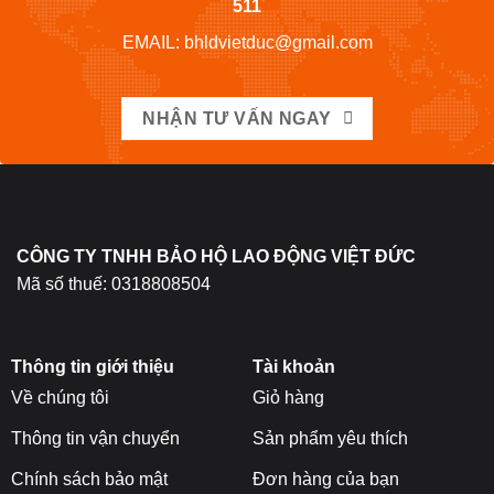
511
chọn
trên
EMAIL: bhldvietduc@gmail.com
trang
sản
phẩm
NHẬN TƯ VẤN NGAY
CÔNG TY TNHH BẢO HỘ LAO ĐỘNG VIỆT ĐỨC
Mã số thuế: 0318808504
Thông tin giới thiệu
Tài khoản
Về chúng tôi
Giỏ hàng
Thông tin vận chuyển
Sản phẩm yêu thích
Chính sách bảo mật
Đơn hàng của bạn