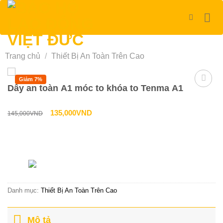
Bỏ
qua
nội
dung
Trang chủ
/
Thiết Bị An Toàn Trên Cao
Giảm 7%
Dây an toàn A1 móc to khóa to Tenma A1
Giá
Giá
135,000
VND
145,000
VND
gốc
hiện
là:
tại
Liên hệ tư vấn & đặt hàng
145,000VND.
là:
HOTLINE:0967-979-248
135,000VND.
Danh mục:
Thiết Bị An Toàn Trên Cao
Mô tả