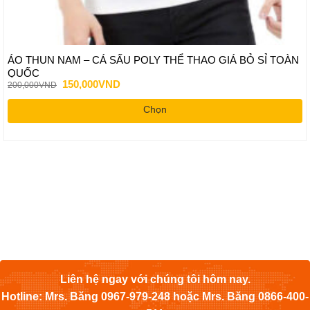
ÁO THUN NAM – CÁ SẤU POLY THỂ THAO GIÁ BỎ SỈ TOÀN
QUỐC
Giá
Giá
150,000
VND
200,000
VND
gốc
hiện
là:
tại
Chọn
200,000VND.
là:
150,000VND.
Sản
phẩm
này
có
nhiều
biến
thể.
Các
tùy
chọn
có
Liên hệ ngay với chúng tôi hôm nay.
thể
Hotline: Mrs. Băng 0967-979-248 hoặc Mrs. Băng 0866-400-
được