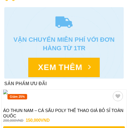
VẬN CHUYỂN MIỄN PHÍ VỚI ĐƠN
HÀNG TỪ 1TR
XEM THÊM
SẢN PHẨM ƯU ĐÃI
Giảm 25%
ÁO THUN NAM – CÁ SẤU POLY THỂ THAO GIÁ BỎ SỈ TOÀN
QUỐC
Giá
Giá
150,000
VND
200,000
VND
gốc
hiện
là:
tại