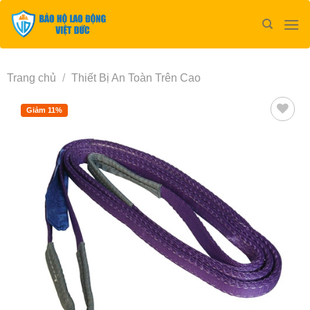
Bỏ
qua
nội
dung
Trang chủ
/
Thiết Bị An Toàn Trên Cao
Giảm 11%