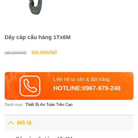
Dây cáp cẩu hàng 1Tx6M
Giá
Giá
160,000
VND
180,000
VND
gốc
hiện
là:
tại
Liên hệ tư vấn & đặt hàng
180,000VND.
là:
HOTLINE:0967-979-248
160,000VND.
Danh mục:
Thiết Bị An Toàn Trên Cao
Mô tả