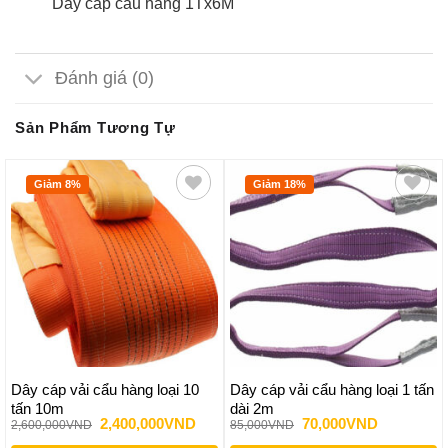
Dây cáp cẩu hàng 1Tx6M
Đánh giá (0)
Sản Phẩm Tương Tự
Giảm 8%
Giảm 18%
Dây cáp vải cẩu hàng loại 10
Dây cáp vải cẩu hàng loại 1 tấn
tấn 10m
dài 2m
Giá
Giá
Giá
Giá
2,400,000
VND
70,000
VND
2,600,000
VND
85,000
VND
gốc
hiện
gốc
hiện
là:
tại
là:
tại