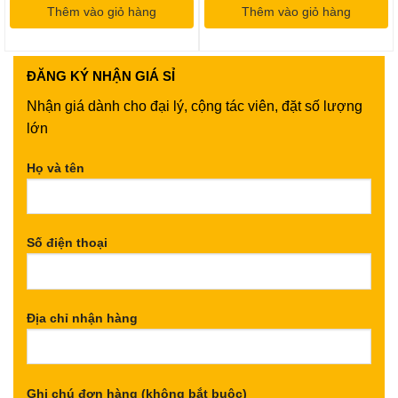
Thêm vào giỏ hàng
2,600,000VND.
là:
Thêm vào giỏ hàng
85,000VND.
là:
2,400,000VND.
70,000VND
ĐĂNG KÝ
NHẬN GIÁ SỈ
Nhận giá dành cho đại lý, cộng tác viên, đặt số lượng
lớn
Họ và tên
Số điện thoại
Địa chỉ nhận hàng
Ghi chú đơn hàng (không bắt buộc)