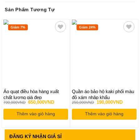
Sản Phẩm Tương Tự
Giảm 7%
Giảm 24%
Áo quạt điều hòa hàng xuất
Quần áo bảo hộ kaki phối màu
chất lượng giá đẹp
đỏ xám nhập khẩu
Giá
Giá
Giá
Giá
650,000
VND
190,000
VND
700,000
VND
250,000
VND
gốc
hiện
gốc
hiện
là:
tại
là:
tại
Thêm vào giỏ hàng
700,000VND.
là:
Thêm vào giỏ hàng
250,000VND.
là:
650,000VND.
190,000
ĐĂNG KÝ
NHẬN GIÁ SỈ