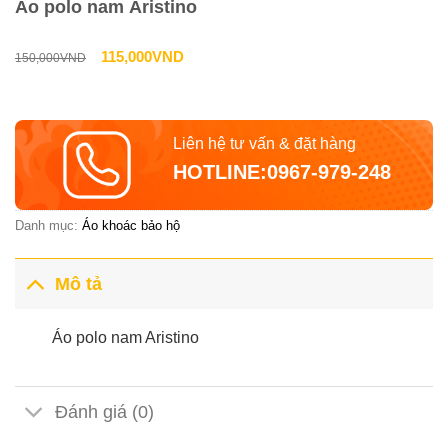
Áo polo nam Aristino
Giá
Giá
115,000
VND
150,000
VND
gốc
hiện
là:
tại
Liên hệ tư vấn & đặt hàng
150,000VND.
là:
HOTLINE:0967-979-248
115,000VND.
Danh mục:
Áo khoác bảo hộ
Mô tả
Áo polo nam Aristino
Đánh giá (0)