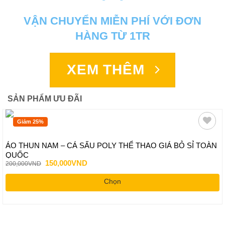
VẬN CHUYỂN MIỄN PHÍ VỚI ĐƠN
HÀNG TỪ 1TR
XEM THÊM
SẢN PHẨM ƯU ĐÃI
Giảm 25%
ÁO THUN NAM – CÁ SẤU POLY THỂ THAO GIÁ BỎ SỈ TOÀN
QUỐC
Giá
Giá
150,000
VND
200,000
VND
gốc
hiện
là:
tại
Chọn
200,000VND.
là:
150,000VND.
Sản
phẩm
này