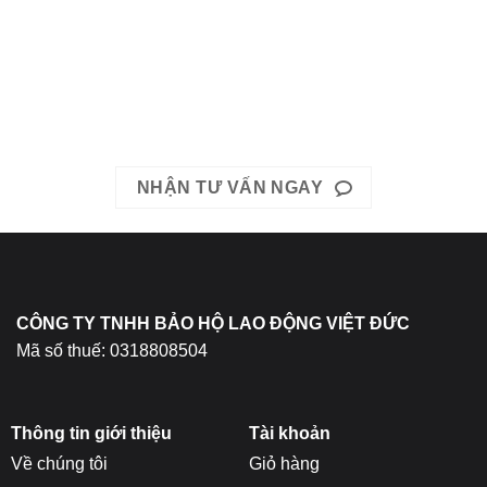
có
Liên hệ ngay với chúng tôi hôm nay.
nhiều
Hotline: Mrs. Băng 0967-979-248 hoặc Mrs. Băng 0866-400-
biến
thể.
511
Các
EMAIL: bhldvietduc@gmail.com
tùy
chọn
có
NHẬN TƯ VẤN NGAY
thể
được
chọn
trên
trang
sản
CÔNG TY TNHH BẢO HỘ LAO ĐỘNG VIỆT ĐỨC
phẩm
Mã số thuế: 0318808504
Thông tin giới thiệu
Tài khoản
Về chúng tôi
Giỏ hàng