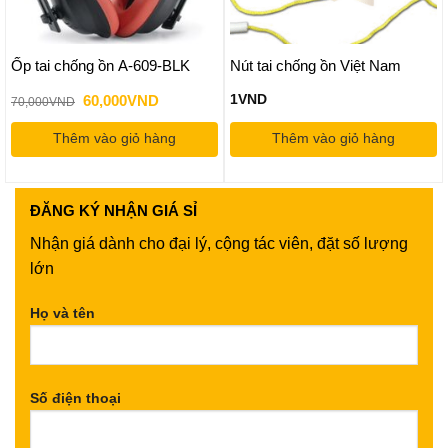
Ốp tai chống ồn A-609-BLK
Nút tai chống ồn Việt Nam
Giá
Giá
60,000
VND
1
VND
70,000
VND
gốc
hiện
là:
tại
Thêm vào giỏ hàng
70,000VND.
là:
Thêm vào giỏ hàng
60,000VND.
ĐĂNG KÝ
NHẬN GIÁ SỈ
Nhận giá dành cho đại lý, cộng tác viên, đặt số lượng
lớn
Họ và tên
Số điện thoại