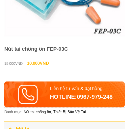
Nút tai chống ồn FEP-03C
Giá
Giá
10,000
VND
15,000
VND
gốc
hiện
là:
tại
Liên hệ tư vấn & đặt hàng
15,000VND.
là:
HOTLINE:0967-979-248
10,000VND.
Danh mục:
Nút tai chống ồn
,
Thiết Bị Bảo Vệ Tai
Mô tả