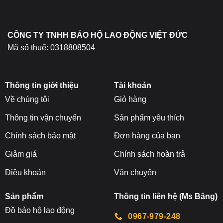
trên
trang
sản
CÔNG TY TNHH BẢO HỘ LAO ĐỘNG VIỆT ĐỨC
phẩm
Mã số thuế: 0318808504
Thông tin giới thiệu
Tài khoản
Về chúng tôi
Giỏ hàng
Thông tin vận chuyển
Sản phẩm yêu thích
Chính sách bảo mật
Đơn hàng của bạn
Giảm giá
Chính sách hoàn trả
Điều khoản
Vận chuyển
Sản phẩm
Thông tin liên hệ (Ms Băng)
Đ
ồ bảo hộ lao động
0967-979-248