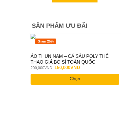
SẢN PHẨM ƯU ĐÃI
Giảm 25%
ÁO THUN NAM – CÁ SẤU POLY THỂ
THAO GIÁ BỎ SỈ TOÀN QUỐC
Giá
Giá
150,000
VND
200,000
VND
gốc
hiện
là:
tại
Chọn
200,000VND.
là:
150,000VND.
Sản
phẩm
này
có
nhiều
biến
thể.
Các