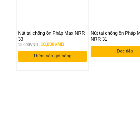
Nút tai chống ồn Pháp Max NRR
Nút tai chống ồn Pháp M
33
NRR 31
Giá
Giá
10,000
VND
15,000
VND
gốc
hiện
Đọc tiếp
là:
tại
Thêm vào giỏ hàng
15,000VND.
là:
10,000VND.