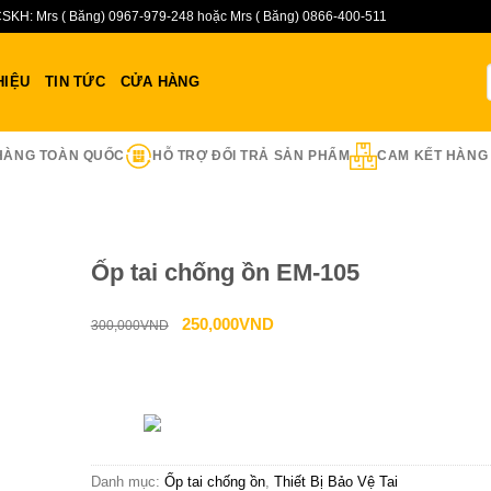
SKH: Mrs ( Băng) 0967-979-248 hoặc Mrs ( Băng) 0866-400-511
HIỆU
TIN TỨC
CỬA HÀNG
HÀNG TOÀN QUỐC
HỖ TRỢ ĐỔI TRẢ SẢN PHẨM
CAM KẾT HÀNG
Ốp tai chống ồn EM-105
Giá
Giá
250,000
VND
300,000
VND
gốc
hiện
là:
tại
Liên hệ tư vấn & đặt hàng
300,000VND.
là:
HOTLINE:0967-979-
250,000VND.
Danh mục:
Ốp tai chống ồn
,
Thiết Bị Bảo Vệ Tai