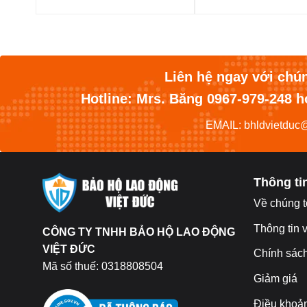
Liên hệ ngay với chú
Hotline: Mrs. Băng 0967-979-248 
EMAIL: bhldvietduc
Thông tin
Về chúng t
Thông tin 
CÔNG TY TNHH BẢO HỘ LAO ĐỘNG
VIỆT ĐỨC
Chính sác
Mã số thuế: 0318808504
Giảm giá
Điều khoả