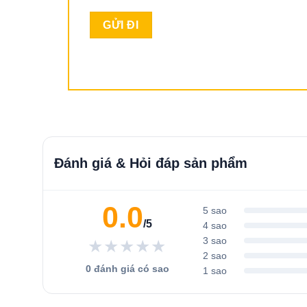
Giảm 
Add to
Add to
áng mát
Áo lưới phản quang vải thoáng mái 100%
Quần Áo 
wishlist
wishlist
cotton
Thoáng 
250,000
V
Đánh giá & Hỏi đáp sản phẩm
Đọc tiếp
Sản
0.0
5 sao
phẩm
/5
4 sao
này
3 sao
★★★★★
có
2 sao
nhiều
0 đánh giá có sao
1 sao
biến
thể.
Các