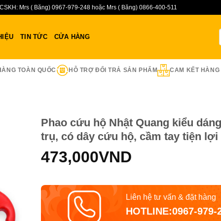
CSKH: Mrs ( Băng) 0967-979-248 hoặc Mrs ( Băng) 0866-400-511
HIỆU
TIN TỨC
CỬA HÀNG
HÀNG TOÀN QUỐC
HỖ TRỢ ĐỔI TRẢ SẢN PHẨM
CAM KẾT HÀNG
Phao cứu hộ Nhật Quang kiểu dáng
trụ, có dây cứu hộ, cầm tay tiện lợi
Add to
473,000
VND
ishlist
Liên hệ tư vấn & đặt hàng
HOTLINE:0967-979-