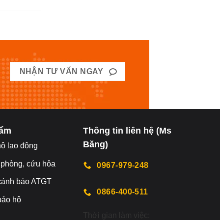
trên
trang
sản
phẩm
NHẬN TƯ VẤN NGAY
hẩm
Thông tin liên hệ (Ms
Băng)
hộ lao động
 phòng, cứu hỏa
0967-979-248
 cảnh báo ATGT
0866-400-511
 bảo hộ
Thời gian làm việc: