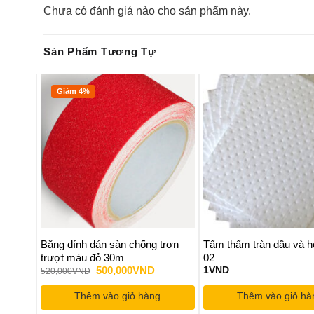
Chưa có đánh giá nào cho sản phẩm này.
tùy
chọn
có
Sản Phẩm Tương Tự
thể
được
Giảm 4%
chọn
trên
dd to
Add to
ishlist
wishlist
trang
sản
phẩm
chống
Băng dính dán sàn chống trơn
Tấm thấm tràn dầu và h
trượt màu đỏ 30m
02
Giá
Giá
500,000
VND
1
VND
520,000
VND
gốc
hiện
là:
tại
Thêm vào giỏ hàng
Thêm vào giỏ hà
520,000VND.
là:
500,000VND.