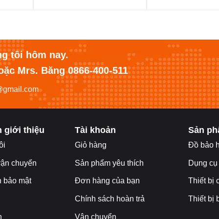
ng tôi hôm nay.
hoặc Mrs. Băng 0866-400-511
@gmail.com
 giới thiệu
Tài khoản
Sản p
ôi
Giỏ hàng
Đ
ồ bảo 
vận chuyển
Sản phẩm yêu thích
Dụng cụ
h bảo mật
Đơn hàng của bạn
Thiết bị
Chính sách hoàn trả
Thiết bị
n
Vận chuyển