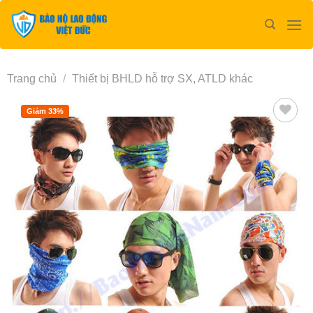
Bỏ
qua
nội
dung
Trang chủ
/
Thiết bị BHLD hỗ trợ SX, ATLD khác
Giảm 33%