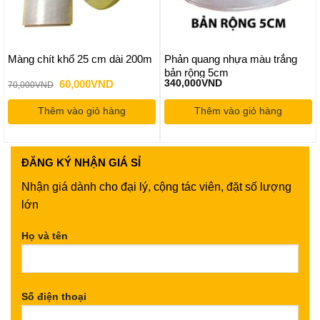
Màng chít khổ 25 cm dài 200m
Phản quang nhựa màu trắng
bản rộng 5cm
Giá
Giá
60,000
VND
340,000
VND
70,000
VND
gốc
hiện
là:
tại
Thêm vào giỏ hàng
70,000VND.
là:
Thêm vào giỏ hàng
60,000VND.
ĐĂNG KÝ
NHẬN GIÁ SỈ
Nhận giá dành cho đại lý, cộng tác viên, đặt số lượng
lớn
Họ và tên
Số điện thoại