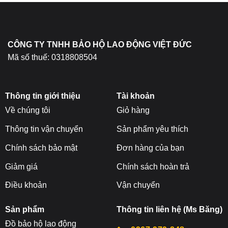
chọn
trên
trang
sản
CÔNG TY TNHH BẢO HỘ LAO ĐỘNG VIỆT ĐỨC
phẩm
Mã số thuế: 0318808504
Thông tin giới thiệu
Tài khoản
Về chúng tôi
Giỏ hàng
Thông tin vận chuyển
Sản phẩm yêu thích
Chính sách bảo mật
Đơn hàng của bạn
Giảm giá
Chính sách hoàn trả
Điều khoản
Vận chuyển
Sản phẩm
Thông tin liên hệ (Ms Băng)
Đ
ồ bảo hộ lao động