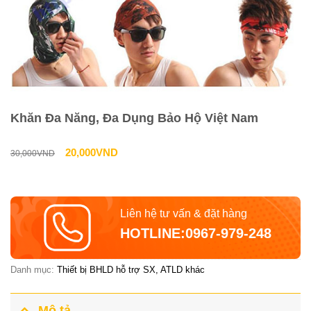
Khăn Đa Năng, Đa Dụng Bảo Hộ Việt Nam
Giá
Giá
20,000
VND
30,000
VND
gốc
hiện
là:
tại
Liên hệ tư vấn & đặt hàng
30,000VND.
là:
HOTLINE:0967-979-248
20,000VND.
Danh mục:
Thiết bị BHLD hỗ trợ SX, ATLD khác
Mô tả