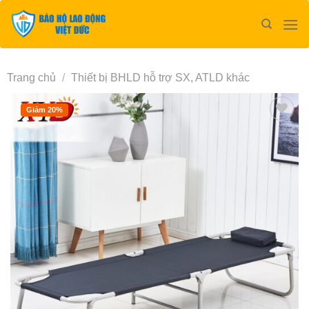
Bỏ
qua
nội
dung
Trang chủ
/
Thiết bị BHLD hỗ trợ SX, ATLD khác
Giảm 20%