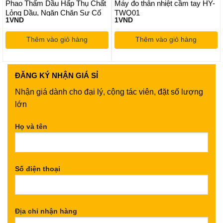
Phao Thấm Dầu Hấp Thụ Chất
Máy đo thân nhiệt cầm tay HY-
Lỏng Dầu, Ngăn Chặn Sự Cố
TWQ01
1
VND
1
VND
Tràn Dầu, Bảo Vệ Môi Trường,
An Toàn Dễ Dàng Sử Dụng
Thêm vào giỏ hàng
Thêm vào giỏ hàng
ĐĂNG KÝ
NHẬN GIÁ SỈ
Nhận giá dành cho đại lý, cộng tác viên, đặt số lượng
lớn
Họ và tên
Số điện thoại
Địa chỉ nhận hàng