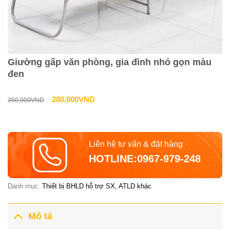
Giường gấp văn phòng, gia đình nhỏ gọn màu
đen
Giá
Giá
280,000
VND
350,000
VND
gốc
hiện
là:
tại
Liên hệ tư vấn & đặt hàng
350,000VND.
là:
HOTLINE:0967-979-248
280,000VND.
Danh mục:
Thiết bị BHLD hỗ trợ SX, ATLD khác
Mô tả