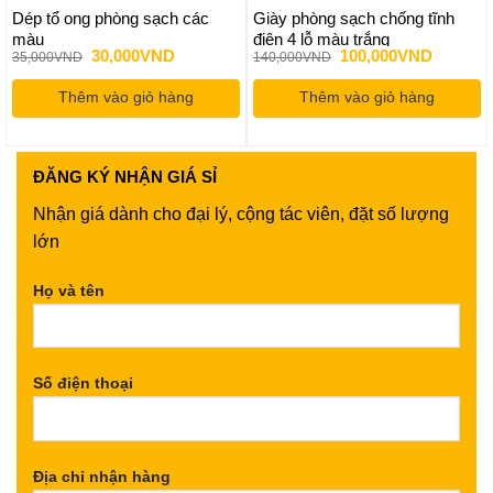
Dép tổ ong phòng sạch các
Giày phòng sạch chống tĩnh
màu
điện 4 lỗ màu trắng
Giá
Giá
Giá
Giá
30,000
VND
100,000
VND
35,000
VND
140,000
VND
gốc
hiện
gốc
hiện
là:
tại
là:
tại
Thêm vào giỏ hàng
35,000VND.
là:
Thêm vào giỏ hàng
140,000VND.
là:
000VND.
30,000VND.
100,000
ĐĂNG KÝ
NHẬN GIÁ SỈ
Nhận giá dành cho đại lý, cộng tác viên, đặt số lượng
lớn
Họ và tên
Số điện thoại
Địa chỉ nhận hàng