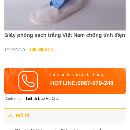
Giày phòng sạch trắng Việt Nam chống tĩnh điện
Giá
Giá
140,000
VND
180,000
VND
gốc
hiện
là:
tại
Liên hệ tư vấn & đặt hàng
180,000VND.
là:
HOTLINE:0967-979-248
140,000VND.
Danh mục:
Thiết Bị Bảo Vệ Chân
Mô tả