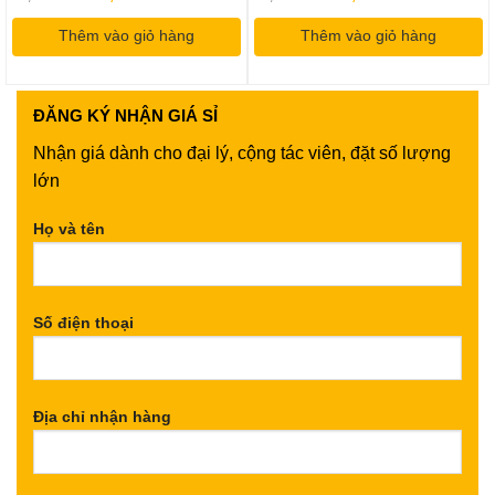
gốc
hiện
gốc
hiện
là:
tại
là:
tại
Thêm vào giỏ hàng
75,000VND.
là:
Thêm vào giỏ hàng
35,000VND.
là:
60,000VND.
30,000VND
ĐĂNG KÝ
NHẬN GIÁ SỈ
Nhận giá dành cho đại lý, cộng tác viên, đặt số lượng
lớn
Họ và tên
Số điện thoại
Địa chỉ nhận hàng