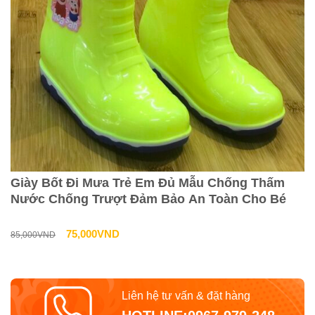
Giày Bốt Đi Mưa Trẻ Em Đủ Mẫu Chống Thấm
Nước Chống Trượt Đảm Bảo An Toàn Cho Bé
Giá
Giá
75,000
VND
85,000
VND
gốc
hiện
là:
tại
Liên hệ tư vấn & đặt hàng
85,000VND.
là: