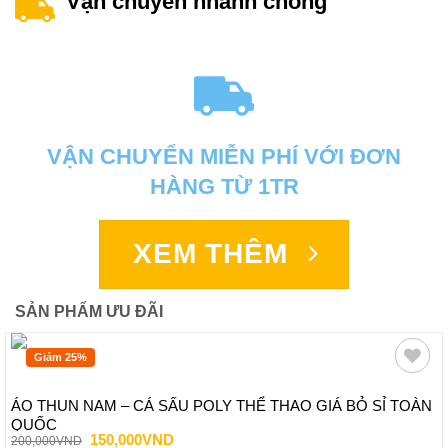
Vận chuyển nhanh chóng
VẬN CHUYỂN MIỄN PHÍ VỚI ĐƠN
HÀNG TỪ 1TR
XEM THÊM
SẢN PHẨM ƯU ĐÃI
Giảm 25%
ÁO THUN NAM – CÁ SẤU POLY THỂ THAO GIÁ BỎ SỈ TOÀN
QUỐC
Giá
Giá
150,000
VND
200,000
VND