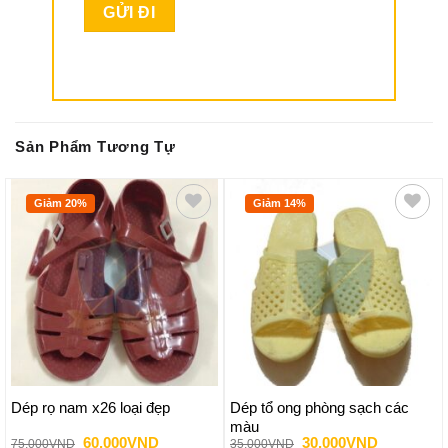
Sản Phẩm Tương Tự
Giảm 20%
Giảm 14%
Dép rọ nam x26 loại đẹp
Dép tổ ong phòng sạch các
màu
Giá
Giá
Giá
Giá
60,000
VND
30,000
VND
75,000
VND
35,000
VND