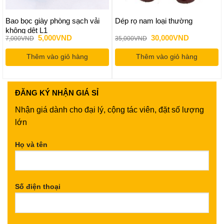
Bao bọc giày phòng sạch vải
Dép rọ nam loại thường
không dệt L1
Giá
Giá
Giá
Giá
5,000
VND
30,000
VND
7,000
VND
35,000
VND
gốc
hiện
gốc
hiện
là:
tại
là:
tại
Thêm vào giỏ hàng
7,000VND.
là:
Thêm vào giỏ hàng
35,000VND.
là:
5,000VND.
30,000VND
ĐĂNG KÝ
NHẬN GIÁ SỈ
Nhận giá dành cho đại lý, cộng tác viên, đặt số lượng
lớn
Họ và tên
Số điện thoại