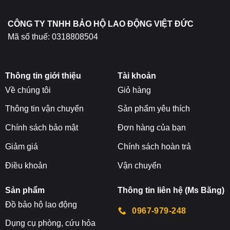
trang
sản
CÔNG TY TNHH BẢO HỘ LAO ĐỘNG VIỆT ĐỨC
phẩm
Mã số thuế: 0318808504
Thông tin giới thiệu
Tài khoản
Về chúng tôi
Giỏ hàng
Thông tin vận chuyển
Sản phẩm yêu thích
Chính sách bảo mật
Đơn hàng của bạn
Giảm giá
Chính sách hoàn trả
Điều khoản
Vận chuyển
Sản phẩm
Thông tin liên hệ (Ms Băng)
Đ
ồ bảo hộ lao động
0967-979-248
Dụng cụ phòng, cứu hỏa