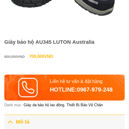
Giày bảo hộ AU345 LUTON Australia
Giá
Giá
700,000
VND
800,000
VND
gốc
hiện
là:
tại
Liên hệ tư vấn & đặt hàng
800,000VND.
là:
HOTLINE:0967-979-248
700,000VND.
Danh mục:
Giày da bảo hộ lao động
,
Thiết Bị Bảo Vệ Chân
Mô tả