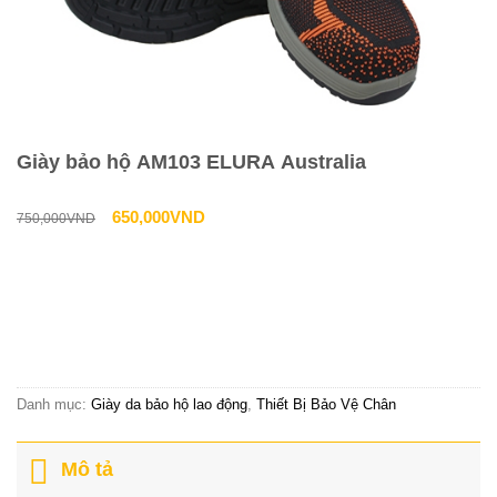
Giày bảo hộ AM103 ELURA Australia
Giá
Giá
650,000
VND
750,000
VND
gốc
hiện
là:
tại
Liên hệ tư vấn & đặt hàng
750,000VND.
là:
HOTLINE:0967-979-248
650,000VND.
Danh mục:
Giày da bảo hộ lao động
,
Thiết Bị Bảo Vệ Chân
Mô tả