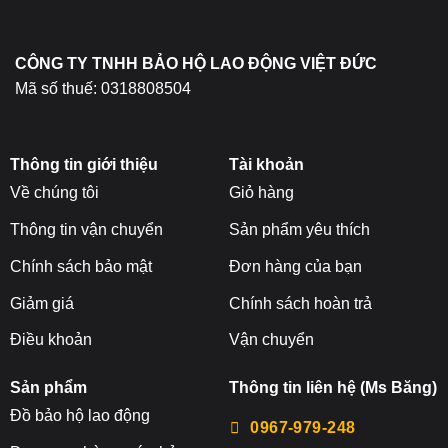
trên
trang
sản
CÔNG TY TNHH BẢO HỘ LAO ĐỘNG VIỆT ĐỨC
phẩm
Mã số thuế: 0318808504
Thông tin giới thiệu
Tài khoản
Về chúng tôi
Giỏ hàng
Thông tin vận chuyển
Sản phẩm yêu thích
Chính sách bảo mật
Đơn hàng của bạn
Giảm giá
Chính sách hoàn trả
Điều khoản
Vận chuyển
Sản phẩm
Thông tin liên hệ (Ms Băng)
Đ
ồ bảo hộ lao động
0967-979-248