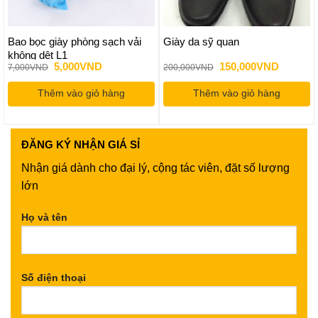
Bao bọc giày phòng sạch vải
Giày da sỹ quan
không dệt L1
Giá
Giá
Giá
Giá
5,000
VND
150,000
VND
7,000
VND
200,000
VND
gốc
hiện
gốc
hiện
là:
tại
là:
tại
Thêm vào giỏ hàng
7,000VND.
là:
Thêm vào giỏ hàng
200,000VND.
là:
5,000VND.
150,000
ĐĂNG KÝ
NHẬN GIÁ SỈ
Nhận giá dành cho đại lý, cộng tác viên, đặt số lượng
lớn
Họ và tên
Số điện thoại