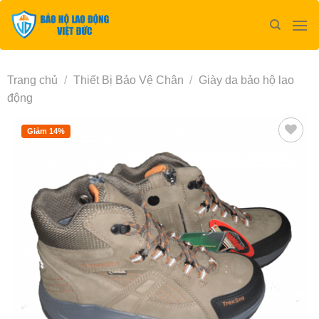
Bỏ
qua
nội
dung
Trang chủ
/
Thiết Bị Bảo Vệ Chân
/
Giày da bảo hộ lao
động
Giảm 14%