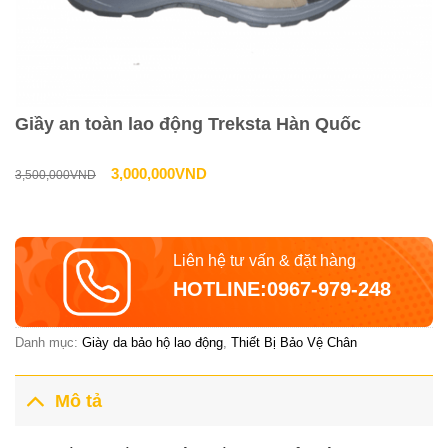
Giầy an toàn lao động Treksta Hàn Quốc
Giá
Giá
3,000,000
VND
3,500,000
VND
gốc
hiện
là:
tại
Liên hệ tư vấn & đặt hàng
3,500,000VND.
là:
HOTLINE:0967-979-248
3,000,000VN
Danh mục:
Giày da bảo hộ lao động
,
Thiết Bị Bảo Vệ Chân
Mô tả