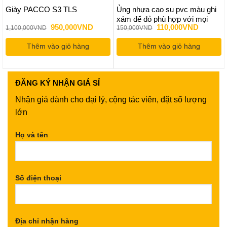
Giày PACCO S3 TLS
Ủng nhựa cao su pvc màu ghi
xám đế đỏ phù hợp với mọi
Giá
Giá
Giá
Giá
950,000
VND
110,000
VND
1,100,000
VND
150,000
VND
môi trường lao động
gốc
hiện
gốc
hiện
là:
tại
là:
tại
Thêm vào giỏ hàng
1,100,000VND.
là:
Thêm vào giỏ hàng
150,000VND.
là:
950,000VND.
110,000
ĐĂNG KÝ
NHẬN GIÁ SỈ
Nhận giá dành cho đại lý, cộng tác viên, đặt số lượng
lớn
Họ và tên
Số điện thoại
Địa chỉ nhận hàng