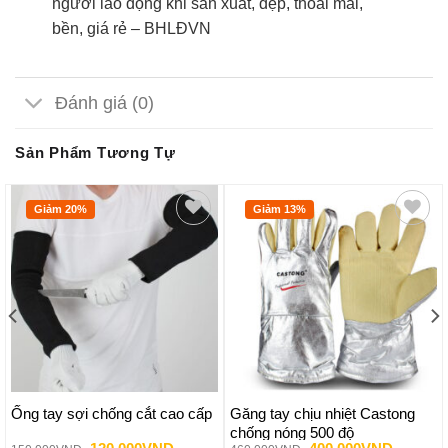
người lao động khi sản xuất, đẹp, thoải mái,
bền, giá rẻ – BHLĐVN
Đánh giá (0)
Sản Phẩm Tương Tự
Giảm 20%
Giảm 13%
Add to
Add to
wishlist
wishlist
Ống tay sợi chống cắt cao cấp
Găng tay chịu nhiệt Castong
chống nóng 500 độ
Giá
Giá
Giá
Giá