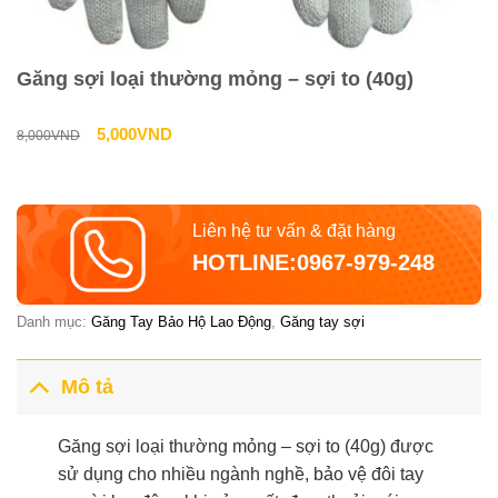
Găng sợi loại thường mỏng – sợi to (40g)
Giá
Giá
5,000
VND
8,000
VND
gốc
hiện
là:
tại
Liên hệ tư vấn & đặt hàng
8,000VND.
là:
HOTLINE:0967-979-248
5,000VND.
Danh mục:
Găng Tay Bảo Hộ Lao Động
,
Găng tay sợi
Mô tả
Găng sợi loại thường mỏng – sợi to (40g) được
sử dụng cho nhiều ngành nghề, bảo vệ đôi tay