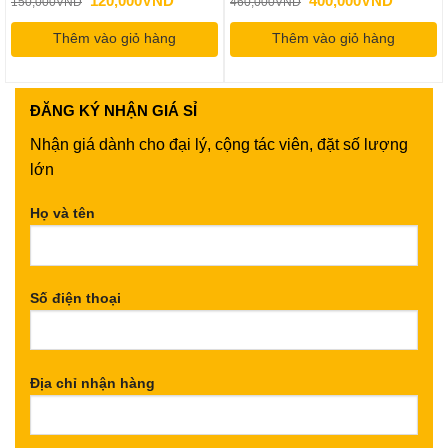
120,000
VND
400,000
VND
150,000
VND
460,000
VND
n
gốc
hiện
gốc
hiện
là:
tại
là:
tại
Thêm vào giỏ hàng
150,000VND.
là:
Thêm vào giỏ hàng
460,000VND.
là:
00,000VND.
120,000VND.
400,000
ĐĂNG KÝ
NHẬN GIÁ SỈ
Nhận giá dành cho đại lý, cộng tác viên, đặt số lượng
lớn
Họ và tên
Số điện thoại
Địa chỉ nhận hàng