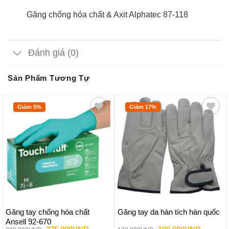
Găng chống hóa chất & Axit Alphatec 87-118
Đánh giá (0)
Sản Phẩm Tương Tự
Giảm 5%
Giảm 17%
Găng tay chống hóa chất
Găng tay da hàn tích hàn quốc
Ansell 92-670
Giá
Giá
Giá
Giá