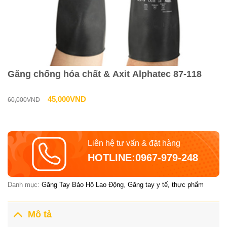
Găng chống hóa chất & Axit Alphatec 87-118
Giá
Giá
45,000
VND
60,000
VND
gốc
hiện
là:
tại
Liên hệ tư vấn & đặt hàng
60,000VND.
là:
HOTLINE:0967-979-248
45,000VND.
Danh mục:
Găng Tay Bảo Hộ Lao Động
,
Găng tay y tế, thực phẩm
Mô tả