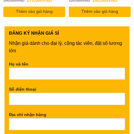
275,000
VND
100,000
VND
290,000
VND
120,000
VND
gốc
hiện
gốc
hiện
là:
tại
là:
tại
Thêm vào giỏ hàng
290,000VND.
là:
Thêm vào giỏ hàng
120,000VND.
là:
275,000VND.
100,000
ĐĂNG KÝ
NHẬN GIÁ SỈ
Nhận giá dành cho đại lý, cộng tác viên, đặt số lượng
lớn
Họ và tên
Số điện thoại
Địa chỉ nhận hàng