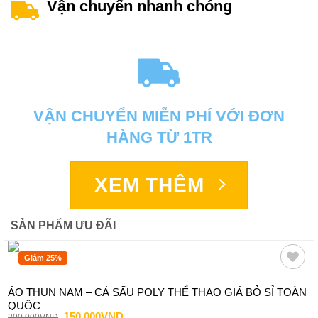
Vận chuyển nhanh chóng
VẬN CHUYỂN MIỄN PHÍ VỚI ĐƠN
HÀNG TỪ 1TR
XEM THÊM
SẢN PHẨM ƯU ĐÃI
Giảm 25%
ÁO THUN NAM – CÁ SẤU POLY THỂ THAO GIÁ BỎ SỈ TOÀN
QUỐC
Giá
Giá
150,000
VND
200,000
VND