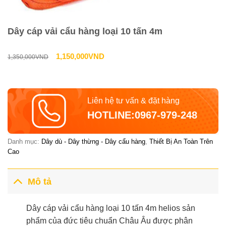
Dây cáp vải cẩu hàng loại 10 tấn 4m
Giá
Giá
1,150,000
VND
1,350,000
VND
gốc
hiện
là:
tại
Liên hệ tư vấn & đặt hàng
1,350,000VND.
là:
HOTLINE:0967-979-248
1,150,000VN
Danh mục:
Dây dù - Dây thừng - Dây cẩu hàng
,
Thiết Bị An Toàn Trên
Cao
Mô tả
Dây cáp vải cẩu hàng loại 10 tấn 4m helios sản
phẩm của đức tiêu chuẩn Châu Âu được phân