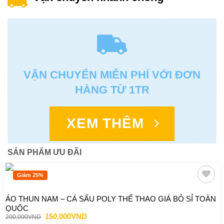
VẬN CHUYỂN MIỄN PHÍ VỚI ĐƠN
HÀNG TỪ 1TR
XEM THÊM
SẢN PHẨM ƯU ĐÃI
Giảm 25%
ÁO THUN NAM – CÁ SẤU POLY THỂ THAO GIÁ BỎ SỈ TOÀN
QUỐC
Giá
Giá
150,000
VND
200,000
VND
gốc
hiện