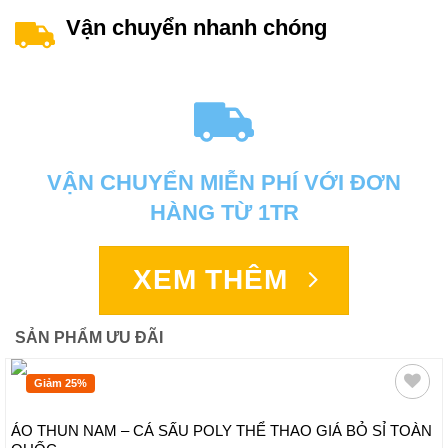
Vận chuyển nhanh chóng
VẬN CHUYỂN MIỄN PHÍ VỚI ĐƠN
HÀNG TỪ 1TR
XEM THÊM
SẢN PHẨM ƯU ĐÃI
Giảm 25%
ÁO THUN NAM – CÁ SẤU POLY THỂ THAO GIÁ BỎ SỈ TOÀN