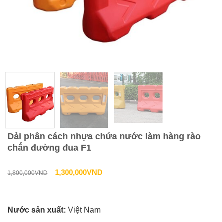
Dải phân cách nhựa chứa nước làm hàng rào
chắn đường đua F1
Giá
Giá
1,300,000
VND
1,800,000
VND
gốc
hiện
là:
tại
Nước sản xuất:
Việt Nam