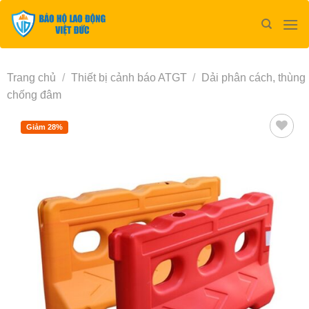
Bỏ
qua
nội
dung
Trang chủ
/
Thiết bị cảnh báo ATGT
/
Dải phân cách, thùng
chống đâm
Giảm 28%