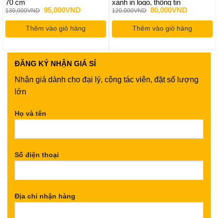
70 cm
xanh in logo, thông tin
Giá
Giá
Giá
Giá
95,000
VND
80,000
VND
130,000
VND
120,000
VND
gốc
hiện
gốc
hiện
là:
tại
là:
tại
Thêm vào giỏ hàng
130,000VND.
là:
Thêm vào giỏ hàng
120,000VND.
là:
95,000VND.
80,000VN
ĐĂNG KÝ
NHẬN GIÁ SỈ
Nhận giá dành cho đại lý, cộng tác viên, đặt số lượng
lớn
Họ và tên
Số điện thoại
Địa chỉ nhận hàng