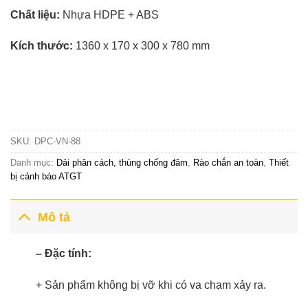
1,800,000VND.
là:
Ch
ấ
t li
ệ
u:
Nhựa HDPE + ABS
1,300,000VN
Kích thước:
1360 x 170 x 300 x 780 mm
Liên hệ tư vấn & đặt hàng
HOTLINE:0967-979-248
SKU:
DPC-VN-88
Danh mục:
Dải phân cách, thùng chống đâm
,
Rào chắn an toàn
,
Thiết
bị cảnh báo ATGT
Mô tả
– Đặc tính:
+ Sản phẩm không bị vỡ khi có va chạm xảy ra.