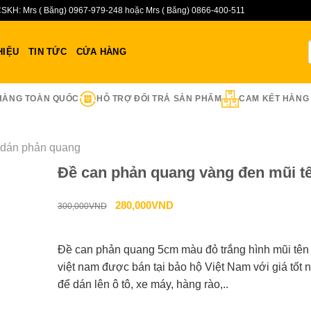
SKH: Mrs ( Băng) 0967-979-248 hoặc Mrs ( Băng) 0866-400-511
HIỆU
TIN TỨC
CỬA HÀNG
HÀNG TOÀN QUỐC
HỖ TRỢ ĐỔI TRẢ SẢN PHẨM
CAM KẾT HÀNG
 dán phản quang
Đề can phản quang vàng đen mũi t
Giá
Giá
280,000
VND
300,000
VND
gốc
hiện
là:
tại
Đề can phản quang 5cm màu đỏ trắng hình mũi tên
300,000VND.
là:
việt nam được bán tại bảo hộ Việt Nam với giá tốt 
280,000VND.
để dán lên ô tô, xe máy, hàng rào,..