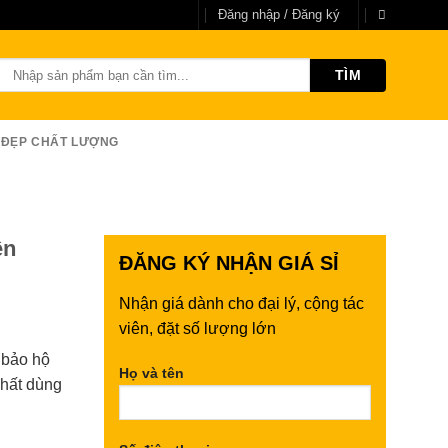
Đăng nhập / Đăng ký
Tìm
kiếm:
 ĐẸP CHẤT LƯỢNG
ên
ĐĂNG KÝ
NHẬN GIÁ SỈ
Nhận giá dành cho đại lý, cộng tác
viên, đặt số lượng lớn
 bảo hộ
Họ và tên
nhất dùng