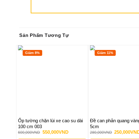
Sản Phẩm Tương Tự
Giảm 8%
Giảm 11%
Ốp tường chặn lùi xe cao su dài
Đề can phản quang vàn
100 cm 003
5cm
Giá
Giá
Giá
550,000
VND
250,000
VN
600,000
VND
280,000
VND
gốc
hiện
gốc