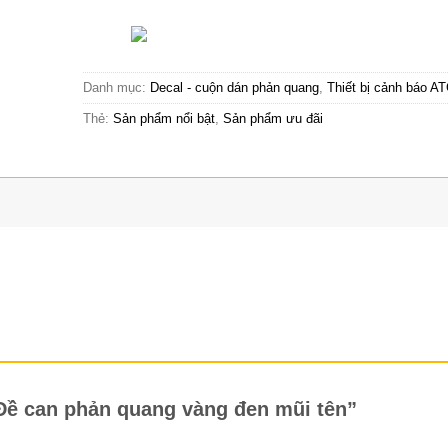
Liên hệ tư vấn & đặt hàng
HOTLINE:0967-979-
Danh mục:
Decal - cuộn dán phản quang
,
Thiết bị cảnh báo A
Thẻ:
Sản phẩm nổi bật
,
Sản phẩm ưu đãi
“Đề can phản quang vàng đen mũi tên”