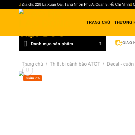
Bỏ
Địa chỉ: 229 Lã Xuân Oai, Tăng Nhơn Phú A, Quận 9, Hồ Chí Minh
C
qua
nội
TRANG CHỦ
THƯƠNG 
dung
GIAO 
Danh mục sản phẩm
Trang chủ
/
Thiết bị cảnh báo ATGT
/
Decal - cuộn
Giảm 7%