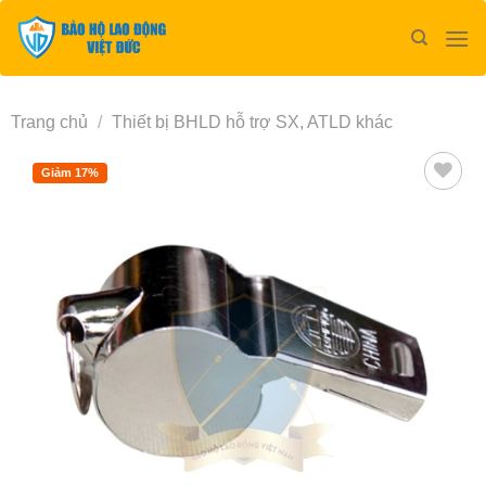
Bỏ
qua
nội
dung
Trang chủ
/
Thiết bị BHLD hỗ trợ SX, ATLD khác
Giảm 17%