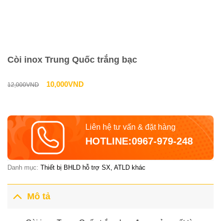
Còi inox Trung Quốc trắng bạc
Giá
Giá
10,000
VND
12,000
VND
gốc
hiện
là:
tại
Liên hệ tư vấn & đặt hàng
12,000VND.
là:
HOTLINE:0967-979-248
10,000VND.
Danh mục:
Thiết bị BHLD hỗ trợ SX, ATLD khác
Mô tả