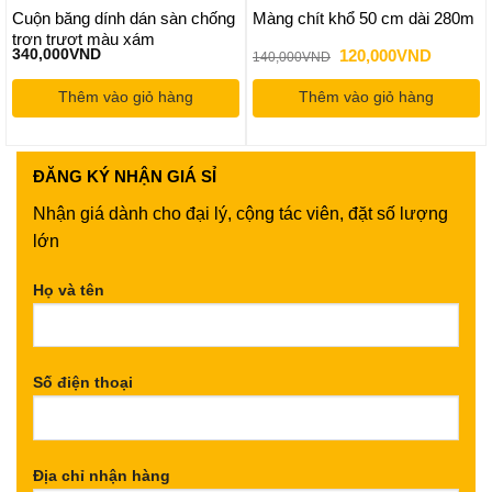
Cuộn băng dính dán sàn chống
Màng chít khổ 50 cm dài 280m
trơn trượt màu xám
Giá
Giá
340,000
VND
120,000
VND
140,000
VND
gốc
hiện
là:
tại
Thêm vào giỏ hàng
Thêm vào giỏ hàng
140,000VND.
là:
120,000
ĐĂNG KÝ
NHẬN GIÁ SỈ
Nhận giá dành cho đại lý, cộng tác viên, đặt số lượng
lớn
Họ và tên
Số điện thoại
Địa chỉ nhận hàng