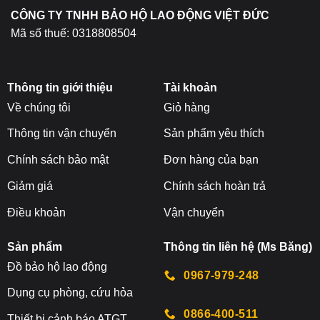
sản
CÔNG TY TNHH BẢO HỘ LAO ĐỘNG VIỆT ĐỨC
phẩm
Mã số thuế: 0318808504
Thông tin giới thiệu
Tài khoản
Về chúng tôi
Giỏ hàng
Thông tin vận chuyển
Sản phẩm yêu thích
Chính sách bảo mật
Đơn hàng của bạn
Giảm giá
Chính sách hoàn trả
Điều khoản
Vận chuyển
Sản phẩm
Thông tin liên hệ (Ms Băng)
Đ
ồ bảo hộ lao động
0967-979-248
Dụng cụ phòng, cứu hỏa
0866-400-511
Thiết bị cảnh báo ATGT