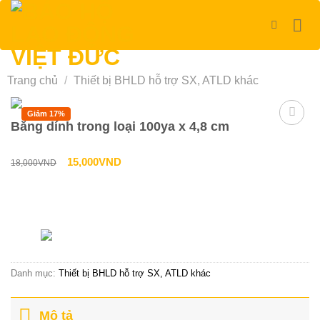
Bỏ
qua
nội
dung
Trang chủ
/
Thiết bị BHLD hỗ trợ SX, ATLD khác
Giảm 17%
Băng dính trong loại 100ya x 4,8 cm
Giá
Giá
15,000
VND
18,000
VND
gốc
hiện
là:
tại
Liên hệ tư vấn & đặt hàng
18,000VND.
là:
HOTLINE:0967-979-248
15,000VND.
Danh mục:
Thiết bị BHLD hỗ trợ SX, ATLD khác
Mô tả