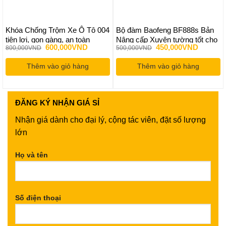
Khóa Chống Trộm Xe Ô Tô 004
Bộ đàm Baofeng BF888s Bản
tiện lợi, gọn gàng, an toàn
Nâng cấp Xuyên tường tốt cho
Giá
Giá
Giá
Giá
600,000
VND
450,000
VND
800,000
VND
500,000
VND
toà nhà, nội bộ, công trường
gốc
hiện
gốc
hiện
tầm xa phượt BF 888s Siêu
là:
tại
là:
tại
Thêm vào giỏ hàng
800,000VND.
là:
Thêm vào giỏ hàng
500,000VND.
là:
bền to lâu
600,000VND.
450,000
ĐĂNG KÝ
NHẬN GIÁ SỈ
Nhận giá dành cho đại lý, cộng tác viên, đặt số lượng
lớn
Họ và tên
Số điện thoại