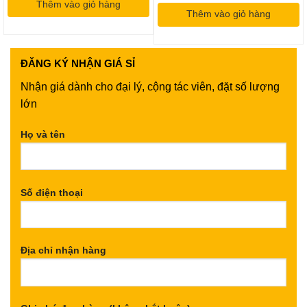
Thêm vào giỏ hàng
60,000VND.
là:
là:
tại
35,000VND.
Thêm vào giỏ hàng
190,000VND.
là:
150,000
ĐĂNG KÝ
NHẬN GIÁ SỈ
Nhận giá dành cho đại lý, cộng tác viên, đặt số lượng
lớn
Họ và tên
Số điện thoại
Địa chỉ nhận hàng