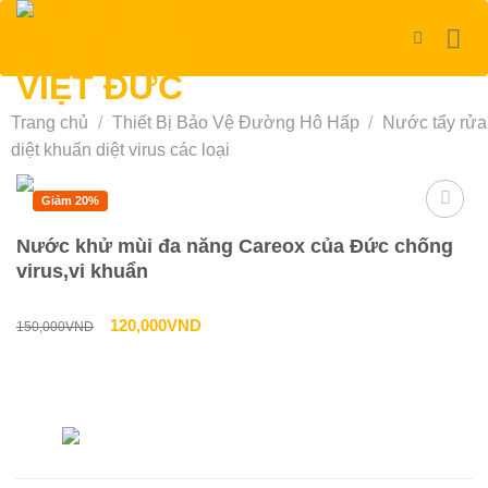
Bỏ
qua
nội
dung
Trang chủ
/
Thiết Bị Bảo Vệ Đường Hô Hấp
/
Nước tẩy rửa
diệt khuẩn diệt virus các loại
Giảm 20%
Nước khử mùi đa năng Careox của Đức chống
virus,vi khuẩn
Giá
Giá
120,000
VND
150,000
VND
gốc
hiện
là:
tại
Liên hệ tư vấn & đặt hàng
150,000VND.
là:
HOTLINE:0967-979-248