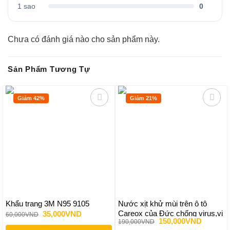
1 sao
0
Chưa có đánh giá nào cho sản phẩm này.
Sản Phẩm Tương Tự
Giảm 42%
Giảm 21%
Khẩu trang 3M N95 9105
Nước xịt khử mùi trên ô tô
Careox của Đức chống virus,vi
Giá
Giá
35,000
VND
60,000
VND
gốc
hiện
Giá
Giá
150,000
VND
190,000
VND
khuẩn
là:
tại
gốc
hiện