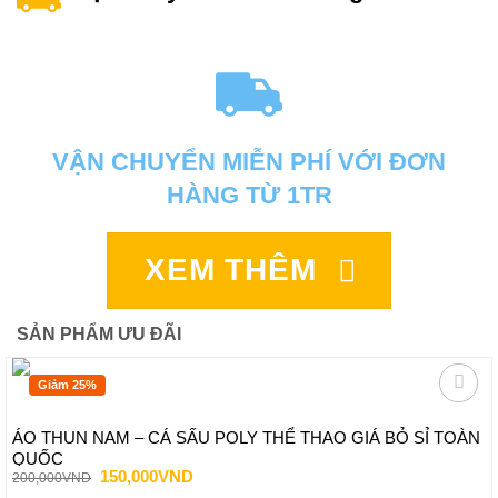
VẬN CHUYỂN MIỄN PHÍ VỚI ĐƠN
HÀNG TỪ 1TR
XEM THÊM
SẢN PHẨM ƯU ĐÃI
Giảm 25%
ÁO THUN NAM – CÁ SẤU POLY THỂ THAO GIÁ BỎ SỈ TOÀN
QUỐC
Giá
Giá
150,000
VND
200,000
VND
gốc
hiện