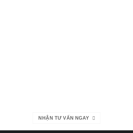
Liên hệ ngay với chúng tôi hôm nay.
Hotline: Mrs. Băng 0967-979-248 hoặc Mrs. Băng 0866-400-
511
EMAIL: bhldvietduc@gmail.com
NHẬN TƯ VẤN NGAY