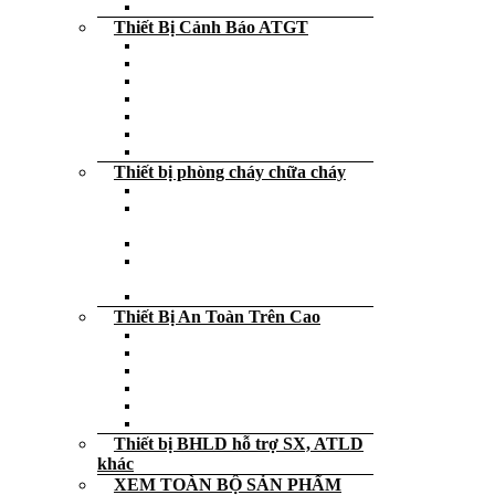
Bộ tiếp địa di động
Thiết Bị Cảnh Báo ATGT
Dải phân cách, thùng chống đâm
Rào chắn an toàn
Biển cảnh báo – Bảng cảnh báo
Trụ cảnh báo – Cọc tiêu giao thông
Thanh ốp tường phản quang
Ốp chặn lùi xe
Decal – cuộn dán phản quang
Thiết bị phòng cháy chữa cháy
Dụng cụ cứu hỏa
Bình cứu hỏa – Bình chữa cháy – Xe
đẩy
Đèn exit thoát hiểm các loại
Đèn chiếu sáng cảnh báo sự cố khẩn
cấp
Nạp – sạc – bảo trì Bình cứu hỏa
Thiết Bị An Toàn Trên Cao
Dây an toàn các loại giá rẻ
Dây dù – Dây thừng – Dây cẩu hàng
Neo – Tripod Cứu Hộ
Thang dây thoát hiểm – Thang rút
Khóa trượt
Thiết bị an toàn trên cao khác
Thiết bị BHLD hỗ trợ SX, ATLD
khác
XEM TOÀN BỘ SẢN PHẨM