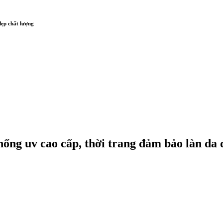
ẹp chất lượng
ống uv cao cấp, thời trang đảm bảo làn da 
Liên hệ tư vấn & đặt hàng
HOTLINE:0967-979