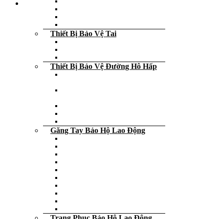
Tấm kính che mặt
Kính hàn – Kính nhìn lò
Kính chắn nước – kính bơi
Kính bảo hộ lao động
Thiết Bị Bảo Vệ Tai
Máy bảo quản nút tai chống ồn
Nút tai chống ồn
Ốp tai chống ồn
Thiết Bị Bảo Vệ Đường Hô Hấp
Nước tẩy rửa diệt khuẩn diệt virus
các loại
Khẩu trang chống bụi – vi khuẩn –
virus
Bán mặt nạ phòng độc
Mặt nạ phòng độc trùm đầu
Tấm lọc, phin lọc và phụ kiện
Găng Tay Bảo Hộ Lao Động
Găng tay cao su
Găng tay da
Găng tay phòng sạch
Găng tay y tế, thực phẩm
Găng tay cách điện
Găng tay chống lạnh
Găng tay chống cắt
Găng tay chống nóng
Găng tay che nắng
Đeo ngón tay cao su
Trang Phục Bảo Hộ Lao Động