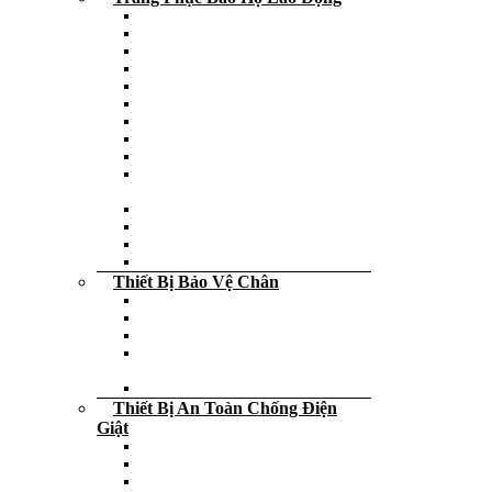
Quần bảo hộ lao động
Áo phao cứu hộ người lớn – trẻ em
Áo bảo hộ lao động
Áo gile phản quang
Áo phông đồng phục
Áo phản quang
Áo khoác bảo hộ
Quần áo công nghệ – Blouse
Quần áo mưa
Quần áo phòng sạch – Chống tĩnh
điện
Quần áo chịu nhiệt
Quần áo bảo hộ lao động
Quần áo chống hóa chất
Quần áo bảo vệ
Thiết Bị Bảo Vệ Chân
Giày da bảo hộ lao động
Dép các loại
Bao bọc giày
Giày da công sở – Giày da cấp tướng
tá
Ủng da bảo hộ lao động
Thiết Bị An Toàn Chống Điện
Giật
Thảm cách điện
Bút thử điện
Sào thao tác điện