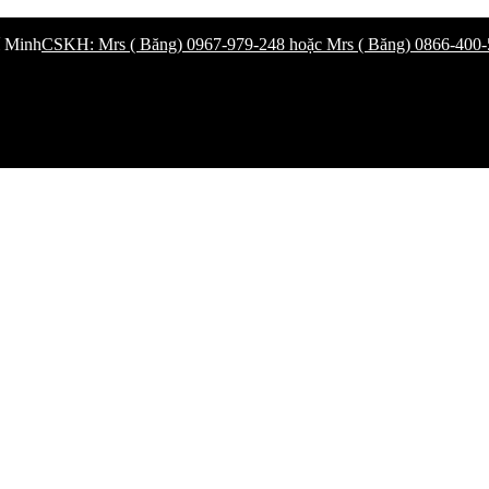
í Minh
CSKH: Mrs ( Băng) 0967-979-248 hoặc Mrs ( Băng) 0866-400-