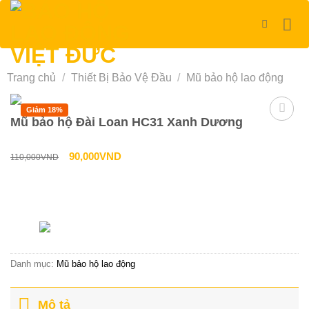
Bỏ
qua
nội
dung
Trang chủ
/
Thiết Bị Bảo Vệ Đầu
/
Mũ bảo hộ lao động
Giảm 18%
Mũ bảo hộ Đài Loan HC31 Xanh Dương
Giá
Giá
90,000
VND
110,000
VND
gốc
hiện
là:
tại
Liên hệ tư vấn & đặt hàng
110,000VND.
là:
HOTLINE:0967-979-248
90,000VND.
Danh mục:
Mũ bảo hộ lao động
Mô tả