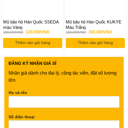
Mũ bảo hộ Hàn Quốc SSEDA
Mũ bảo hộ Hàn Quốc KUKYE
màu Vàng
Màu Trắng
Giá
Giá
Giá
Giá
120,000
VND
150,000
VND
160,000
VND
160,000
VND
gốc
hiện
gốc
hiện
là:
tại
là:
tại
Thêm vào giỏ hàng
160,000VND.
là:
Thêm vào giỏ hàng
160,000VND.
là:
120,000VND.
150,000
ĐĂNG KÝ
NHẬN GIÁ SỈ
Nhận giá dành cho đại lý, cộng tác viên, đặt số lượng
lớn
Họ và tên
Số điện thoại