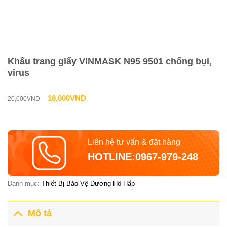
Khẩu trang giấy VINMASK N95 9501 chống bụi,
virus
Giá
Giá
16,000
VND
20,000
VND
gốc
hiện
là:
tại
Liên hệ tư vấn & đặt hàng
20,000VND.
là:
HOTLINE:0967-979-248
16,000VND.
Danh mục:
Thiết Bị Bảo Vệ Đường Hô Hấp
Mô tả