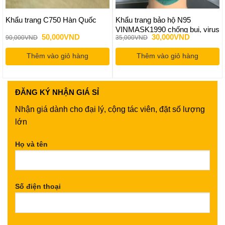
Khẩu trang C750 Hàn Quốc
Khẩu trang bảo hộ N95
VINMASK1990 chống bụi, virus
Giá
Giá
Giá
Giá
50,000
VND
30,000
VND
90,000
VND
35,000
VND
gốc
hiện
gốc
hiện
là:
tại
là:
tại
Thêm vào giỏ hàng
90,000VND.
là:
Thêm vào giỏ hàng
35,000VND.
là:
50,000VND.
30,000VND
ĐĂNG KÝ
NHẬN GIÁ SỈ
Nhận giá dành cho đại lý, cộng tác viên, đặt số lượng
lớn
Họ và tên
Số điện thoại