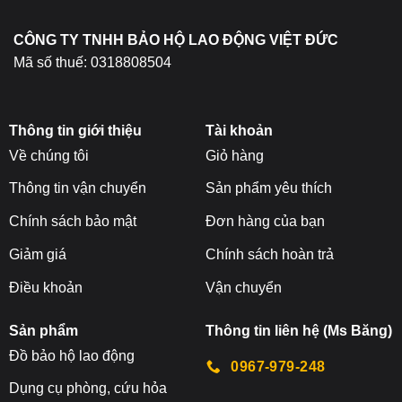
trang
sản
CÔNG TY TNHH BẢO HỘ LAO ĐỘNG VIỆT ĐỨC
phẩm
Mã số thuế: 0318808504
Thông tin giới thiệu
Tài khoản
Về chúng tôi
Giỏ hàng
Thông tin vận chuyển
Sản phẩm yêu thích
Chính sách bảo mật
Đơn hàng của bạn
Giảm giá
Chính sách hoàn trả
Điều khoản
Vận chuyển
Sản phẩm
Thông tin liên hệ (Ms Băng)
Đ
ồ bảo hộ lao động
0967-979-248
Dụng cụ phòng, cứu hỏa