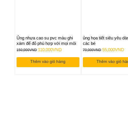
Ủng nhựa cao su pvc màu ghi
ủng họa tiết siêu yêu d
xám đế đỏ phù hợp với mọi môi
các bé
trường lao động
Giá
Giá
Giá
Gi
110,000
VND
55,000
VND
150,000
VND
70,000
VND
gốc
hiện
gốc
hi
Thêm vào giỏ hàng
Thêm vào giỏ hà
là:
tại
là:
tại
150,000VND.
là:
70,000VND.
là:
110,000VND.
5