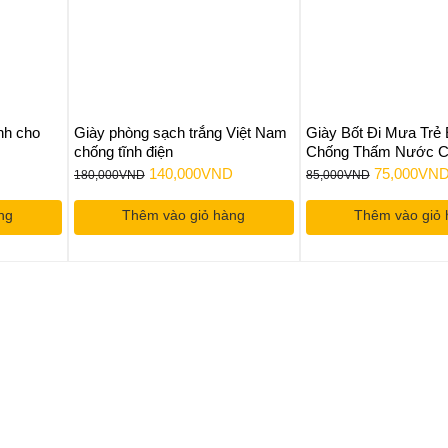
ành cho
Giày phòng sạch trắng Việt Nam
Giày Bốt Đi Mưa Tr
chống tĩnh điện
Chống Thấm Nước C
Đảm Bảo An Toàn Ch
á
Giá
Giá
Giá
140,000
VND
75,000
VN
180,000
VND
85,000
VND
ện
gốc
hiện
gốc
ng
Thêm vào giỏ hàng
Thêm vào giỏ
là:
tại
là:
180,000VND.
là:
85,000VND
5,000VND.
140,000VND.