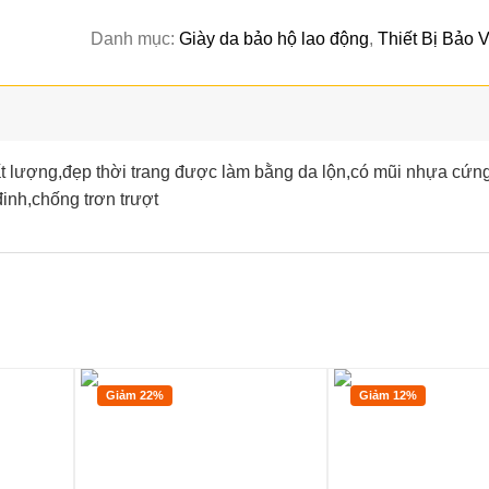
1,400,000VND.
là:
Danh mục:
Giày da bảo hộ lao động
,
Thiết Bị Bảo 
1,300,000V
 lượng,đẹp thời trang được làm bằng da lộn,có mũi nhựa cứn
nh,chống trơn trượt
Giảm 22%
Giảm 12%