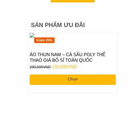
SẢN PHẨM ƯU ĐÃI
Giảm 25%
ÁO THUN NAM – CÁ SẤU POLY THỂ
THAO GIÁ BỎ SỈ TOÀN QUỐC
Giá
Giá
150,000
VND
200,000
VND
gốc
hiện
Chọn
là:
tại
200,000VND.
là:
Sản
150,000VND.
phẩm
này
có
nhiều
biến
thể.