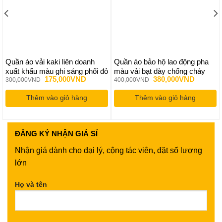
Quần áo vải kaki liên doanh
Quần áo bảo hộ lao động pha
xuất khẩu màu ghi sáng phối đỏ
màu vải bạt dày chống cháy
Giá
Giá
Giá
Giá
175,000
VND
380,000
VND
300,000
VND
400,000
VND
gốc
hiện
gốc
hiện
là:
tại
là:
tại
0VND.
Thêm vào giỏ hàng
300,000VND.
là:
Thêm vào giỏ hàng
400,000VND.
là:
175,000VND.
380,000
ĐĂNG KÝ
NHẬN GIÁ SỈ
Nhận giá dành cho đại lý, cộng tác viên, đặt số lượng
lớn
Họ và tên