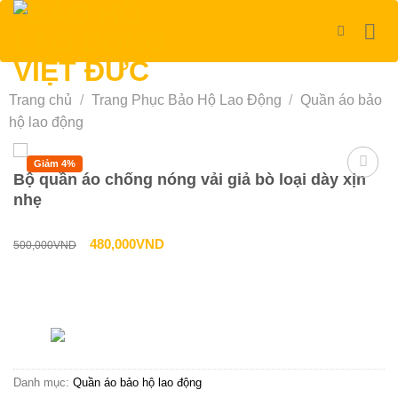
Bỏ
qua
nội
dung
Trang chủ
/
Trang Phục Bảo Hộ Lao Động
/
Quần áo bảo
hộ lao động
Giảm 4%
Bộ quần áo chống nóng vải giả bò loại dày xịn
nhẹ
Giá
Giá
480,000
VND
500,000
VND
gốc
hiện
là:
tại
Liên hệ tư vấn & đặt hàng
500,000VND.
là:
HOTLINE:0967-979-248
480,000VND.
Danh mục:
Quần áo bảo hộ lao động