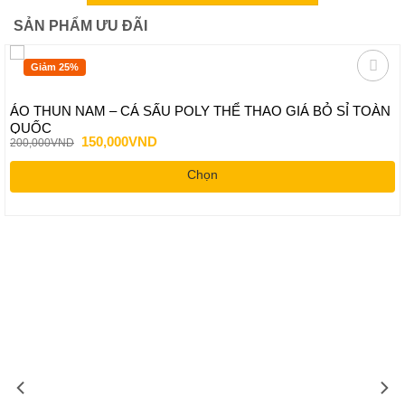
SẢN PHẨM ƯU ĐÃI
Giảm 25%
ÁO THUN NAM – CÁ SẤU POLY THỂ THAO GIÁ BỎ SỈ TOÀN
QUỐC
Giá
Giá
150,000
VND
200,000
VND
gốc
hiện
là:
tại
Chọn
200,000VND.
là:
150,000VND.
Sản
phẩm
này
có
nhiều
biến
thể.
Các
tùy
chọn
có